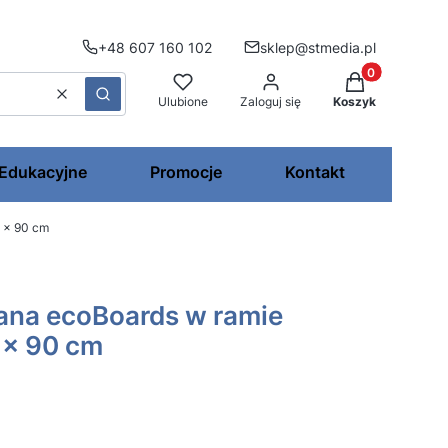
+48 607 160 102
sklep@stmedia.pl
Produkty w kos
Wyczyść
Szukaj
Ulubione
Zaloguj się
Koszyk
 Edukacyjne
Promocje
Kontakt
0 x 90 cm
wana ecoBoards w ramie
 x 90 cm