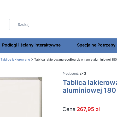
Podłogi i ściany interaktywne
Specjalne Potrzeby
Tablice lakierowane
Tablica lakierowana ecoBoards w ramie aluminiowej 18
2x3
Tablica lakiero
aluminiowej 180
Cena
267,95 zł