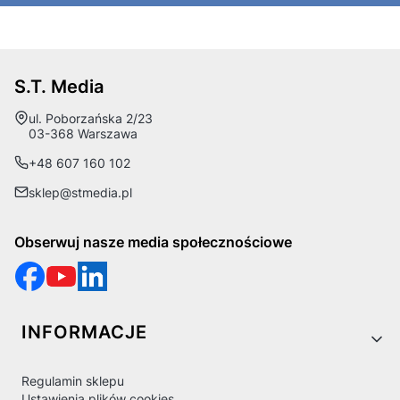
S.T. Media
Adres:
ul. Poborzańska 2/23
03-368 Warszawa
+48 607 160 102
sklep@stmedia.pl
Obserwuj nasze media społecznościowe
Linki w stopce
INFORMACJE
Regulamin sklepu
Ustawienia plików cookies