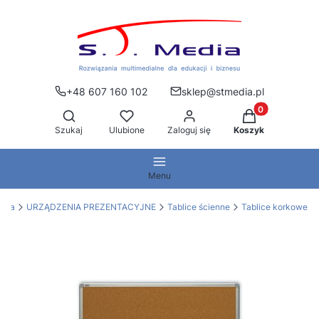
+48 607 160 102
sklep@stmedia.pl
Produkty w kos
Otwórz wyszukiwarkę
Szukaj
Ulubione
Zaloguj się
Koszyk
Menu
edia
URZĄDZENIA PREZENTACYJNE
Tablice ścienne
Tablice korkowe