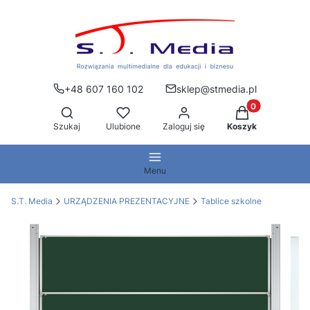
+48 607 160 102
sklep@stmedia.pl
Produkty w kos
Otwórz wyszukiwarkę
Szukaj
Ulubione
Zaloguj się
Koszyk
Menu
S.T. Media
URZĄDZENIA PREZENTACYJNE
Tablice szkolne