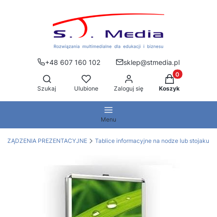
+48 607 160 102
sklep@stmedia.pl
Produkty w kos
Otwórz wyszukiwarkę
Szukaj
Ulubione
Zaloguj się
Koszyk
Menu
URZĄDZENIA PREZENTACYJNE
Tablice informacyjne na nodze lub stojaku