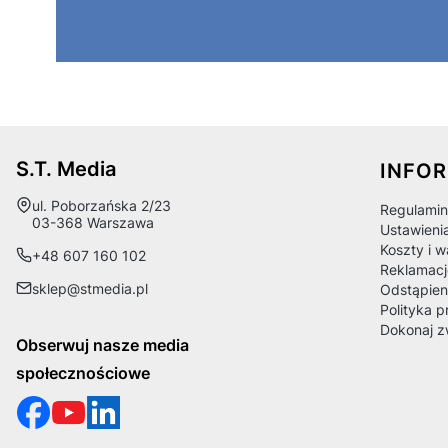
Linki
S.T. Media
INFO
Adres:
ul. Poborzańska 2/23
Regulamin
03-368 Warszawa
Ustawieni
Koszty i 
+48 607 160 102
Reklamacj
sklep@stmedia.pl
Odstąpien
Polityka p
Dokonaj z
Obserwuj nasze media
społecznościowe