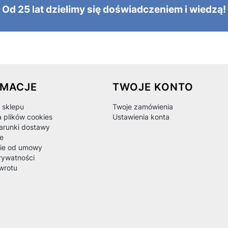
Od 25 lat dzielimy się doświadczeniem i wiedzą!
 w stopce
RMACJE
TWOJE KONTO
 sklepu
Twoje zamówienia
a plików cookies
Ustawienia konta
warunki dostawy
e
ie od umowy
rywatności
wrotu