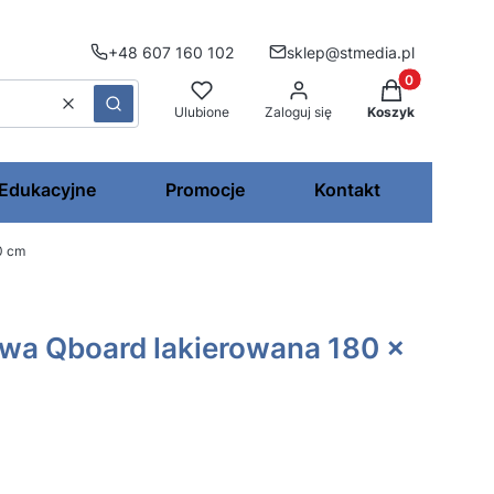
+48 607 160 102
sklep@stmedia.pl
Produkty w kos
Wyczyść
Szukaj
Ulubione
Zaloguj się
Koszyk
 Edukacyjne
Promocje
Kontakt
0 cm
wa Qboard lakierowana 180 x