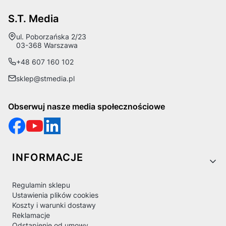
S.T. Media
Adres:
ul. Poborzańska 2/23
03-368 Warszawa
+48 607 160 102
sklep@stmedia.pl
Obserwuj nasze media społecznościowe
Linki w stopce
INFORMACJE
Regulamin sklepu
Ustawienia plików cookies
Koszty i warunki dostawy
Reklamacje
Odstąpienie od umowy