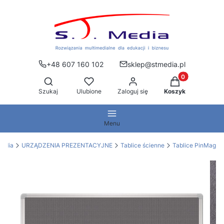
+48 607 160 102
sklep@stmedia.pl
Produkty w kos
Otwórz wyszukiwarkę
Szukaj
Ulubione
Zaloguj się
Koszyk
Menu
Media
URZĄDZENIA PREZENTACYJNE
Tablice ścienne
Tablice PinMag