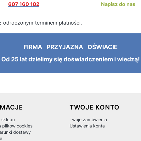
607 160 102
Napisz do nas
z odroczonym terminem płatności.
FIRMA PRZYJAZNA OŚWIACIE
Od 25 lat dzielimy się doświadczeniem i wiedzą!
 w stopce
RMACJE
TWOJE KONTO
 sklepu
Twoje zamówienia
a plików cookies
Ustawienia konta
warunki dostawy
e