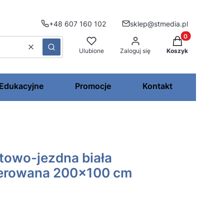
+48 607 160 102
sklep@stmedia.pl
Produkty w kos
Wyczyść
Szukaj
Ulubione
Zaloguj się
Koszyk
 Edukacyjne
Promocje
Kontakt
otowo-jezdna biała
ierowana 200x100 cm