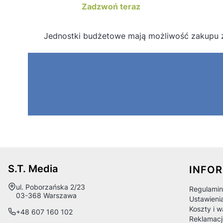
Zadzwoń teraz
Jednostki budżetowe mają możliwość zakupu 
Linki
S.T. Media
INFO
Adres:
ul. Poborzańska 2/23
Regulamin
03-368 Warszawa
Ustawieni
Koszty i 
+48 607 160 102
Reklamacj