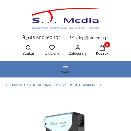
+48 607 160 102
sklep@stmedia.pl
Produkty w kos
Otwórz wyszukiwarkę
Szukaj
Ulubione
Zaloguj się
Koszyk
Menu
S.T. Media
LABORATORIA PRZYSZŁOŚCI
Skanery 3D