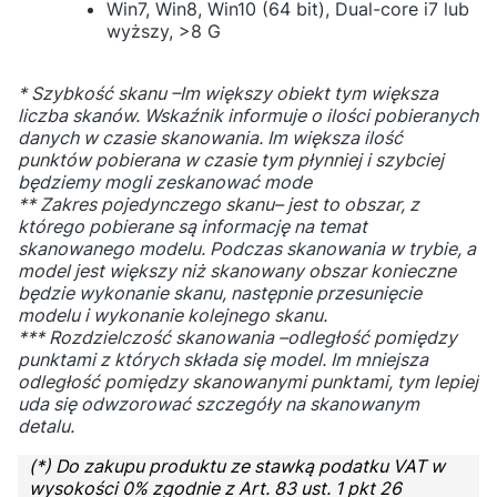
Win7, Win8, Win10 (64 bit), Dual-core i7 lub
wyższy, >8 G
* Szybkość skanu –Im większy obiekt tym większa
liczba skanów. Wskaźnik informuje o ilości pobieranych
danych w czasie skanowania. Im większa ilość
punktów pobierana w czasie tym płynniej i szybciej
będziemy mogli zeskanować mode
** Zakres pojedynczego skanu– jest to obszar, z
którego pobierane są informację na temat
skanowanego modelu. Podczas skanowania w trybie, a
model jest większy niż skanowany obszar konieczne
będzie wykonanie skanu, następnie przesunięcie
modelu i wykonanie kolejnego skanu.
*** Rozdzielczość skanowania –odległość pomiędzy
punktami z których składa się model. Im mniejsza
odległość pomiędzy skanowanymi punktami, tym lepiej
uda się odwzorować szczegóły na skanowanym
detalu.
(*) Do zakupu produktu ze stawką podatku VAT w
wysokości 0% zgodnie z Art. 83 ust. 1 pkt 26