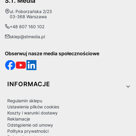
S.T. Media
Adres:
ul. Poborzańska 2/23
03-368 Warszawa
+48 607 160 102
sklep@stmedia.pl
Obserwuj nasze media społecznościowe
Linki w stopce
INFORMACJE
Regulamin sklepu
Ustawienia plików cookies
Koszty i warunki dostawy
Reklamacje
Odstąpienie od umowy
Polityka prywatności