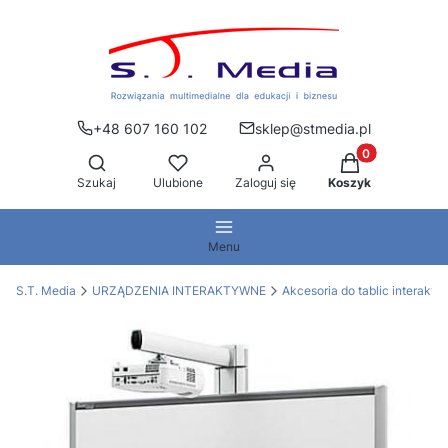
+48 607 160 102
sklep@stmedia.pl
Produkty w kos
Otwórz wyszukiwarkę
Szukaj
Ulubione
Zaloguj się
Koszyk
Menu
S.T. Media
URZĄDZENIA INTERAKTYWNE
Akcesoria do tablic interakt