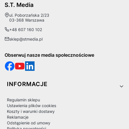
S.T. Media
Adres:
ul. Poborzańska 2/23
03-368 Warszawa
+48 607 160 102
sklep@stmedia.pl
Obserwuj nasze media społecznościowe
Linki w stopce
INFORMACJE
Regulamin sklepu
Ustawienia plików cookies
Koszty i warunki dostawy
Reklamacje
Odstąpienie od umowy
Polityka prywatności