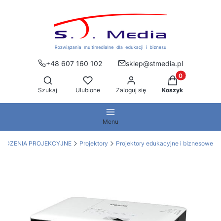
+48 607 160 102
sklep@stmedia.pl
Produkty w kos
Otwórz wyszukiwarkę
Szukaj
Ulubione
Zaloguj się
Koszyk
Menu
ZĄDZENIA PROJEKCYJNE
Projektory
Projektory edukacyjne i biznesowe