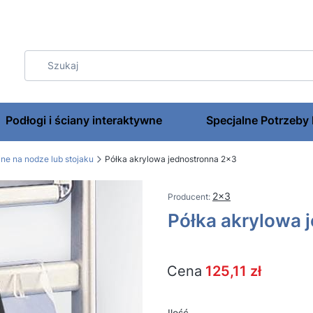
Podłogi i ściany interaktywne
Specjalne Potrzeby
jne na nodze lub stojaku
Półka akrylowa jednostronna 2x3
2x3
Półka akrylowa 
Cena
125,11 zł
Ilość