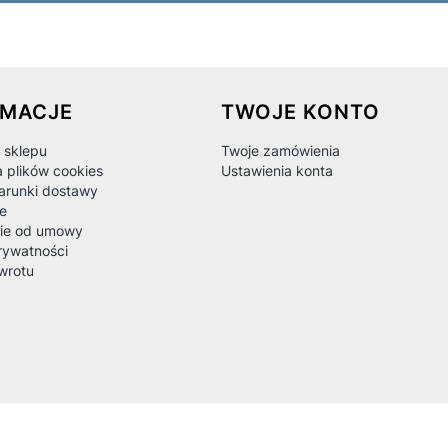
 w stopce
RMACJE
TWOJE KONTO
 sklepu
Twoje zamówienia
a plików cookies
Ustawienia konta
warunki dostawy
e
ie od umowy
rywatności
wrotu