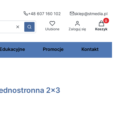
+48 607 160 102
sklep@stmedia.pl
Produkty w kos
Wyczyść
Szukaj
Ulubione
Zaloguj się
Koszyk
 Edukacyjne
Promocje
Kontakt
jednostronna 2x3