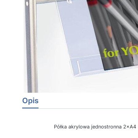
Opis
Półka akrylowa jednostronna
2×A4