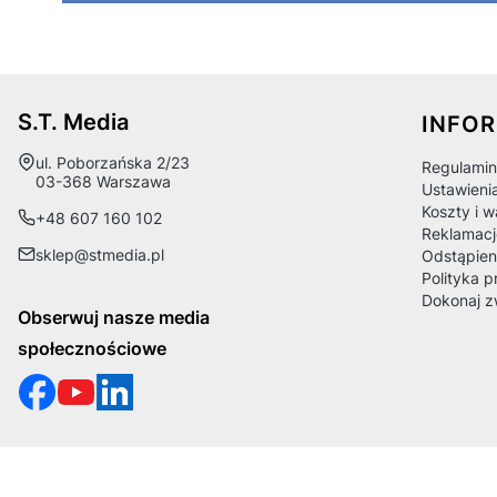
Linki
S.T. Media
INFO
Adres:
ul. Poborzańska 2/23
Regulamin
03-368 Warszawa
Ustawieni
Koszty i 
+48 607 160 102
Reklamacj
sklep@stmedia.pl
Odstąpien
Polityka p
Dokonaj z
Obserwuj nasze media
społecznościowe