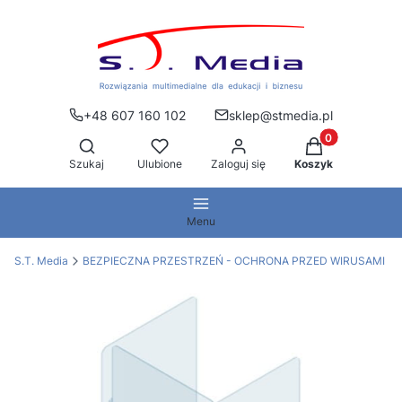
+48 607 160 102
sklep@stmedia.pl
Produkty w kos
Otwórz wyszukiwarkę
Szukaj
Ulubione
Zaloguj się
Koszyk
Menu
S.T. Media
BEZPIECZNA PRZESTRZEŃ - OCHRONA PRZED WIRUSAMI