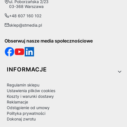
Adres:
ul. Poborzańska 2/23
03-368 Warszawa
+48 607 160 102
sklep@stmedia.pl
Obserwuj nasze media społecznościowe
Linki w stopce
INFORMACJE
Regulamin sklepu
Ustawienia plików cookies
Koszty i warunki dostawy
Reklamacje
Odstąpienie od umowy
Polityka prywatności
Dokonaj zwrotu