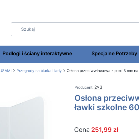
Podłogi i ściany interaktywne
Specjalne Potrzeby
RUSAMI
Przegrody na biurka i lady
Osłona przeciwwirusowa z plexi 3 mm n
2x3
Osłona przeciww
ławki szkolne 
Cena
251,99 zł