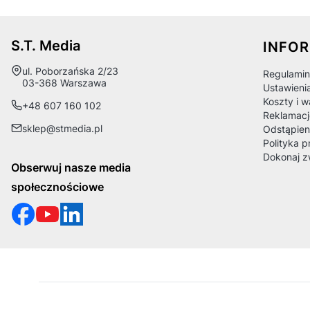
Linki
S.T. Media
INFO
Adres:
ul. Poborzańska 2/23
Regulamin
03-368 Warszawa
Ustawieni
Koszty i 
+48 607 160 102
Reklamacj
sklep@stmedia.pl
Odstąpien
Polityka p
Dokonaj z
Obserwuj nasze media
społecznościowe