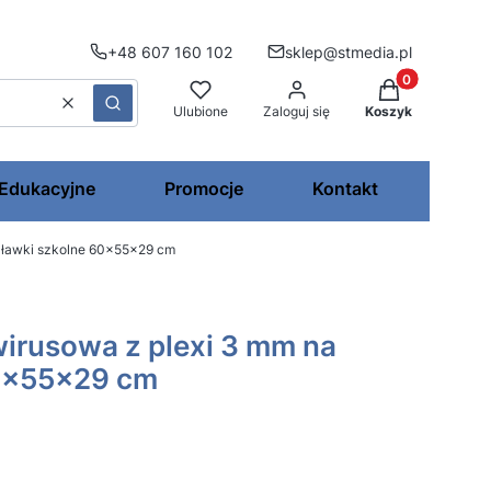
+48 607 160 102
sklep@stmedia.pl
Produkty w kos
Wyczyść
Szukaj
Ulubione
Zaloguj się
Koszyk
 Edukacyjne
Promocje
Kontakt
a ławki szkolne 60×55×29 cm
irusowa z plexi 3 mm na
60×55×29 cm