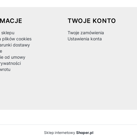
 w stopce
RMACJE
TWOJE KONTO
 sklepu
Twoje zamówienia
a plików cookies
Ustawienia konta
warunki dostawy
e
ie od umowy
rywatności
wrotu
Sklep internetowy
Shoper.pl