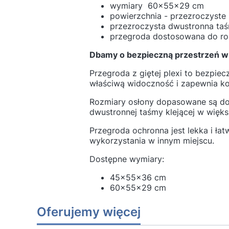
wymiary 60×55×29 cm
powierzchnia - przezroczyste
przezroczysta dwustronna taśm
przegroda dostosowana do ro
Dbamy o bezpieczną przestrzeń w 
Przegroda z giętej plexi to bezpiec
właściwą widoczność i zapewnia k
Rozmiary osłony dopasowane są do
dwustronnej taśmy klejącej w więk
Przegroda ochronna jest lekka i ła
wykorzystania w innym miejscu.
Dostępne wymiary:
45×55×36 cm
60×55×29 cm
Oferujemy więcej