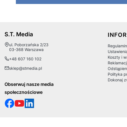
Linki
S.T. Media
INFO
Adres:
ul. Poborzańska 2/23
Regulamin
03-368 Warszawa
Ustawieni
Koszty i 
+48 607 160 102
Reklamacj
sklep@stmedia.pl
Odstąpien
Polityka p
Dokonaj z
Obserwuj nasze media
społecznościowe