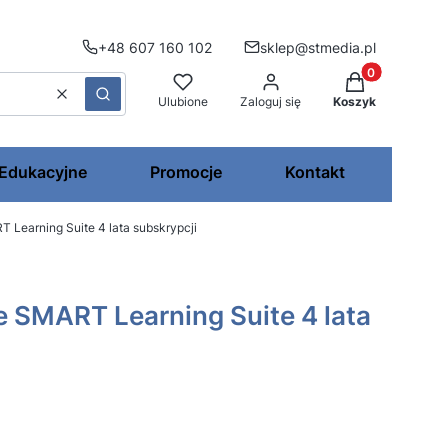
+48 607 160 102
sklep@stmedia.pl
Produkty w kos
Wyczyść
Szukaj
Ulubione
Zaloguj się
Koszyk
 Edukacyjne
Promocje
Kontakt
Learning Suite 4 lata subskrypcji
SMART Learning Suite 4 lata