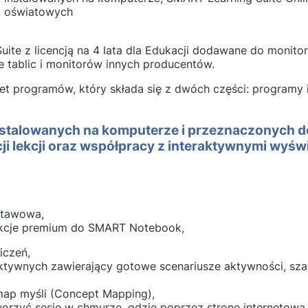
ek oświatowych
te z licencją na 4 lata dla Edukacji dodawane do monito
 tablic i monitorów innych producentów.
et programów, który składa się z dwóch części: programy
instalowanych na komputerze i przeznaczonych d
i lekcji oraz współpracy z interaktywnymi wyświ
stawowa,
kcje premium do SMART Notebook,
iczeń,
aktywnych zawierający gotowe scenariusze aktywności, sza
map myśli (Concept Mapping),
orzyć sesję w chmurze, gdzie poprzez stronę internetową