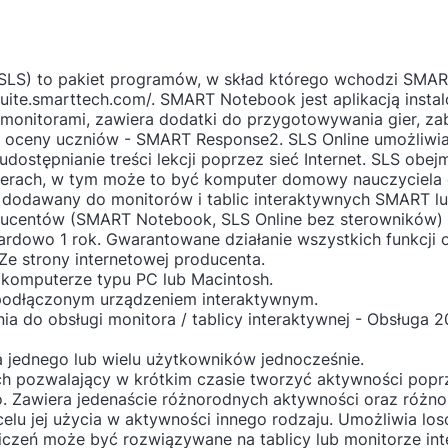
(SLS) to pakiet programów, w skład którego wchodzi SMAR
uite.smarttech.com/. SMART Notebook jest aplikacją insta
 monitorami, zawiera dodatki do przygotowywania gier, za
oceny uczniów - SMART Response2. SLS Online umożliwia
udostępnianie treści lekcji poprzez sieć Internet. SLS ob
erach, w tym może to być komputer domowy nauczyciela
st dodawany do monitorów i tablic interaktywnych SMART l
oducentów (SMART Notebook, SLS Online bez sterowników) 
dardowo 1 rok. Gwarantowane działanie wszystkich funkcji
e strony internetowej producenta.
komputerze typu PC lub Macintosh.
 podłączonym urządzeniem interaktywnym.
 do obsługi monitora / tablicy interaktywnej - Obsługa 2
a jednego lub wielu użytkowników jednocześnie.
ch pozwalający w krótkim czasie tworzyć aktywności poprz
. Zawiera jedenaście różnorodnych aktywności oraz różno
 celu jej użycia w aktywności innego rodzaju. Umożliwia l
wiczeń może być rozwiązywane na tablicy lub monitorze in