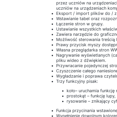
przez uczniów na urządzeniach
uczniów na urządzeniach kom
Eksport / import plików do / 
Wstawianie tabel oraz rozpozn
Łączenie stron w grupy.
Ustawianie wszystkich właściw
Zawiera narzędzie do graficzn
Możliwość sterowania treścią 
Prawy przycisk myszy dostęp
Własna przeglądarka stron WWW
Nagrywanie wyświetlanych (cał
pliku wideo z dźwiękiem.
Przywracanie pojedynczej stro
Czyszczenie całego naniesion
Wygładzanie i poprawa czytel
Trzy funkcyjny pisak:
koło– uruchamia funkcję 
prostokąt – funkcję lupy,
rysowanie – znikający cy
Funkcja przycinania wstawioneg
Wypełnienie dowolnym kolore