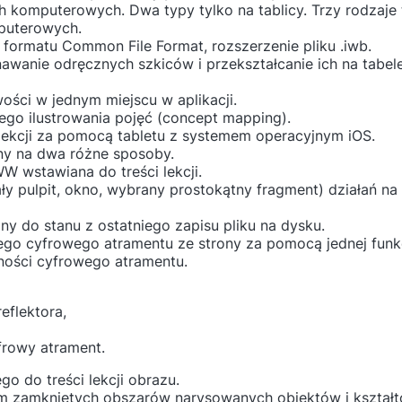
 komputerowych. Dwa typy tylko na tablicy. Trzy rodzaje 
puterowych.
z formatu Common File Format, rozszerzenie pliku .iwb.
awanie odręcznych szkiców i przekształcanie ich na tabele
ości w jednym miejscu w aplikacji.
ego ilustrowania pojęć (concept mapping).
lekcji za pomocą tabletu z systemem operacyjnym iOS.
ny na dwa różne sposoby.
 wstawiana do treści lekcji.
y pulpit, okno, wybrany prostokątny fragment) działań na 
ny do stanu z ostatniego zapisu pliku na dysku.
ego cyfrowego atramentu ze strony za pomocą jednej funkc
ności cyfrowego atramentu.
reflektora,
frowy atrament.
o do treści lekcji obrazu.
m zamkniętych obszarów narysowanych obiektów i kształt