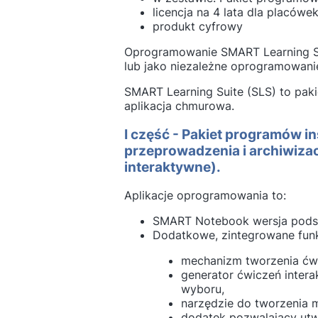
licencja na 4 lata dla placów
produkt cyfrowy
Oprogramowanie SMART Learning Sui
lub jako niezależne oprogramowanie
SMART Learning Suite (SLS) to paki
aplikacja chmurowa.
I część - Pakiet programów 
przeprowadzenia i archiwizacj
interaktywne).
Aplikacje oprogramowania to:
SMART Notebook wersja pod
Dodatkowe, zintegrowane fun
mechanizm tworzenia ćw
generator ćwiczeń inter
wyboru,
narzędzie do tworzenia 
dodatek pozwalający utw