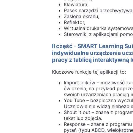
Klawiatura,
Pasek narzędzi przechwytywan
Zasłona ekranu,
Reflektor,
Wirtualna drukarka systemow
Sterowniki z aplikacjami pomo
II część - SMART Learning Sui
indywidualne urządzenia uczn
pracy z tablicą interaktywną 
Kluczowe funkcje tej aplikacji to:
Import plików – możliwość za
ćwiczenia, na przykład poprz
swoich urządzeniach pracują i
You Tube – bezpieczna wyszuk
Uczniowie nie widzą niebezpi
Shout it out – znane z progr
tekst lub zdjęcia.
Response – znane z programu
pytań (typu ABCD, wielokrotne