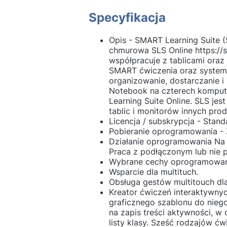
Specyfikacja
Opis - SMART Learning Suite 
chmurowa SLS Online https://s
współpracuje z tablicami oraz
SMART ćwiczenia oraz system 
organizowanie, dostarczanie i 
Notebook na czterech komput
Learning Suite Online. SLS je
tablic i monitorów innych pr
Licencja / subskrypcja - Stan
Pobieranie oprogramowania - Z
Działanie oprogramowania Na 
Praca z podłączonym lub nie
Wybrane cechy oprogramowania
Wsparcie dla multituch.
Obsługa gestów multitouch dl
Kreator ćwiczeń interaktywny
graficznego szablonu do niego
na zapis treści aktywności, w
listy klasy. Sześć rodzajów ć