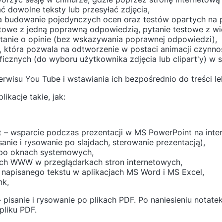
 dowolne teksty lub przesyłać zdjęcia,
a budowanie pojedynczych ocen oraz testów opartych na p
testowe z jedną poprawną odpowiedzią, pytanie testowe z
ytanie o opinie (bez wskazywania poprawnej odpowiedzi),
, która pozwala na odtworzenie w postaci animacji czynno
icznych (do wyboru użytkownika zdjęcia lub clipart'y) w s
rwisu You Tube i wstawiania ich bezpośrednio do treści lek
ikacje takie, jak:
 – wsparcie podczas prezentacji w MS PowerPoint na int
anie i rysowanie po slajdach, sterowanie prezentacją),
e po oknach systemowych,
ach WWW w przeglądarkach stron internetowych,
e napisanego tekstu w aplikacjach MS Word i MS Excel,
nk,
isanie i rysowanie po plikach PDF. Po naniesieniu notate
liku PDF.