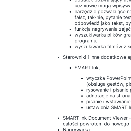
uczniowie mogą wpisywać
narzędzie pozwalające n
fałsz, tak-nie, pytanie 
odpowiedź jako tekst, p
funkcja nagrywania zajęć
wyszukiwarka plików graf
programu,
wyszukiwarka filmów z se
Sterowniki i inne dodatkowe apl
SMART Ink,
wtyczka PowerPoint
(obsługa gestów, pis
rysowanie i pisani
adnotacje na stron
pisanie i wstawiani
ustawienia SMART I
SMART Ink Document Viewer – p
całości powrotem do nowego p
Nagrywarka,