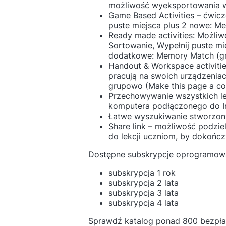
możliwość wyeksportowania w
Game Based Activities – ćwic
puste miejsca plus 2 nowe: M
Ready made activities: Możli
Sortowanie, Wypełnij puste mie
dodatkowe: Memory Match (gra
Handout & Workspace activiti
pracują na swoich urządzeniach
grupowo (Make this page a col
Przechowywanie wszystkich le
komputera podłączonego do In
Łatwe wyszukiwanie stworzony
Share link – możliwość podzie
do lekcji uczniom, by dokończyl
Dostępne subskrypcje oprogramowa
subskrypcja 1 rok
subskrypcja 2 lata
subskrypcja 3 lata
subskrypcja 4 lata
Sprawdź katalog ponad 800 bezpłat