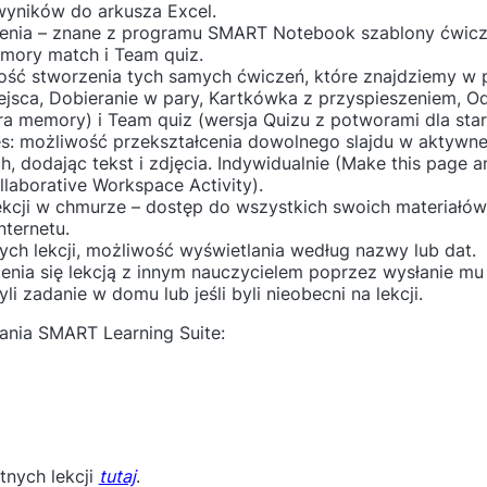
yników do arkusza Excel.
zenia – znane z programu SMART Notebook szablony ćwicz
emory match i Team quiz.
wość stworzenia tych samych ćwiczeń, które znajdziemy 
jsca, Dobieranie w pary, Kartkówka z przyspieszeniem, Ods
 memory) i Team quiz (wersja Quizu z potworami dla star
es: możliwość przekształcenia dowolnego slajdu w aktywne
, dodając tekst i zdjęcia. Indywidualnie (Make this page an
laborative Workspace Activity).
kcji w chmurze – dostęp do wszystkich swoich materiałó
ternetu.
ch lekcji, możliwość wyświetlania według nazwy lub dat.
lenia się lekcją z innym nauczycielem poprzez wysłanie mu 
i zadanie w domu lub jeśli byli nieobecni na lekcji.
nia SMART Learning Suite:
nych lekcji
tutaj
.