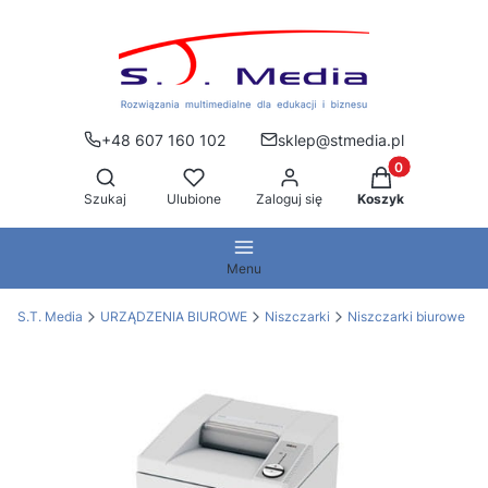
+48 607 160 102
sklep@stmedia.pl
Produkty w kos
Otwórz wyszukiwarkę
Szukaj
Ulubione
Zaloguj się
Koszyk
Menu
S.T. Media
URZĄDZENIA BIUROWE
Niszczarki
Niszczarki biurowe