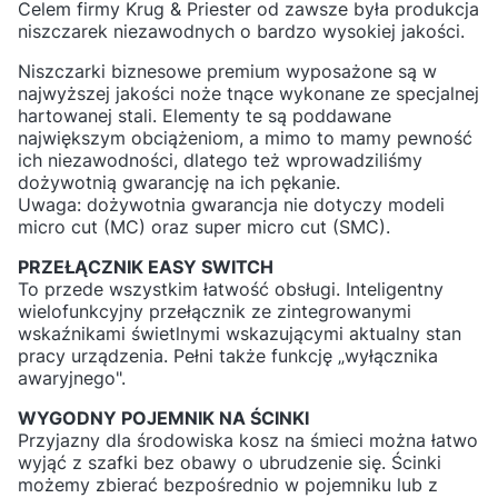
Celem firmy Krug & Priester od zawsze była produkcja
niszczarek niezawodnych o bardzo wysokiej jakości.
Niszczarki biznesowe premium wyposażone są w
najwyższej jakości noże tnące wykonane ze specjalnej
hartowanej stali. Elementy te są poddawane
największym obciążeniom, a mimo to mamy pewność
ich niezawodności, dlatego też wprowadziliśmy
dożywotnią gwarancję na ich pękanie.
Uwaga: dożywotnia gwarancja nie dotyczy modeli
micro cut (MC) oraz super micro cut (SMC).
PRZEŁĄCZNIK EASY SWITCH
To przede wszystkim łatwość obsługi. Inteligentny
wielofunkcyjny przełącznik ze zintegrowanymi
wskaźnikami świetlnymi wskazującymi aktualny stan
pracy urządzenia. Pełni także funkcję „wyłącznika
awaryjnego".
WYGODNY POJEMNIK NA ŚCINKI
Przyjazny dla środowiska kosz na śmieci można łatwo
wyjąć z szafki bez obawy o ubrudzenie się. Ścinki
możemy zbierać bezpośrednio w pojemniku lub z