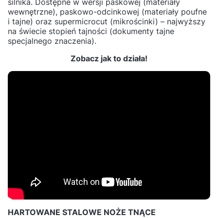
silnika. Dostępne w wersji paskowej (materiały
wewnętrzne), paskowo-odcinkowej (materiały poufne
i tajne) oraz supermicrocut (mikrościnki) – najwyższy
na świecie stopień tajności (dokumenty tajne
specjalnego znaczenia).
Zobacz jak to działa!
HARTOWANE STALOWE NOŻE TNĄCE