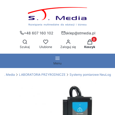
+48 607 160 102
sklep@stmedia.pl
Produkty w kos
Otwórz wyszukiwarkę
Szukaj
Ulubione
Zaloguj się
Koszyk
Menu
S.T. Media
LABORATORIA PRZYRODNICZE
Systemy pomiarowe NeuLog