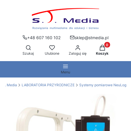
+48 607 160 102
sklep@stmedia.pl
Produkty w kos
Otwórz wyszukiwarkę
Szukaj
Ulubione
Zaloguj się
Koszyk
Menu
S.T. Media
LABORATORIA PRZYRODNICZE
Systemy pomiarowe NeuLog