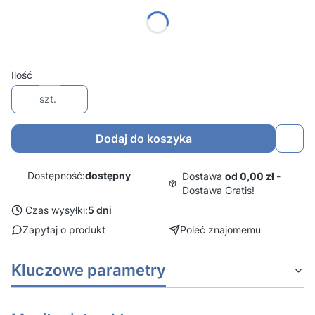
0% VAT Szkoły i placówki oświatowe RSPO (*)
23% VAT Pozostałe podmioty
(+23%)
Ilość
szt.
Dodaj do koszyka
Dostępność:
dostępny
Dostawa
od 0,00 zł
-
Dostawa Gratis!
Czas wysyłki:
5 dni
Zapytaj o produkt
Poleć znajomemu
Kluczowe parametry