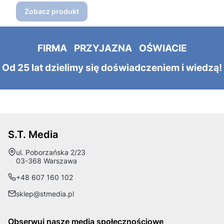
Zobacz produkt
FIRMA PRZYJAZNA OŚWIACIE
Od 25 lat dzielimy się doświadczeniem i wiedzą!
S.T. Media
Adres:
ul. Poborzańska 2/23
03-368 Warszawa
+48 607 160 102
sklep@stmedia.pl
Obserwuj nasze media społecznościowe