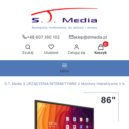
+48 607 160 102
sklep@stmedia.pl
Produkty w kos
Otwórz wyszukiwarkę
Szukaj
Ulubione
Zaloguj się
Koszyk
Menu
S.T. Media
URZĄDZENIA INTERAKTYWNE
Monitory interaktywne
Mon