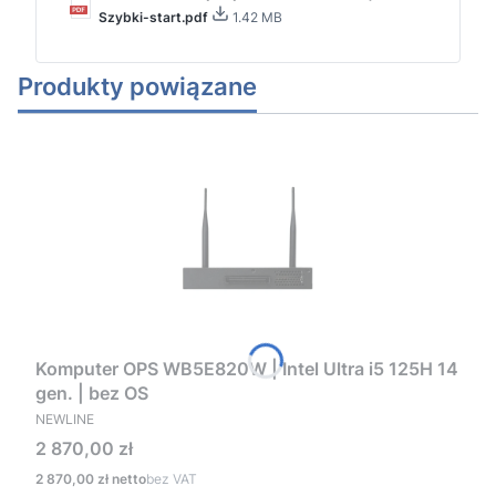
Szybki-start.pdf
1.42 MB
Produkty powiązane
Komputer OPS WB5E820W | Intel Ultra i5 125H 14
gen. | bez OS
PRODUCENT
NEWLINE
Cena
2 870,00 zł
Cena
2 870,00 zł
bez VAT