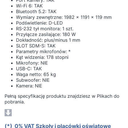
Port Kamery: TAK
Wi-Fi 6: TAK
Bluetooth 5.2: TAK
Wymiary zewnętrzne: 1982 x 1191 x 119 mm
Podświetlenie: D-LED
RS-232 tył monitora: 1 szt.
Przyłącze zasilające: 180 W
Dokładność: plus/minus 1 mm
SLOT SDM-S: TAK
Parametry mikrofonów: *
Kąt widzenia: 178 stopni
Mikrofony: NIE
USB-C: TAK
Waga netto: 65 kg
Subwoofer: NIE
Kamera: NIE
Pełną specyfikację produktu znajdziesz w Plikach do
pobrania.
(*) 0% VAT Szkoły i placówki oświatowe