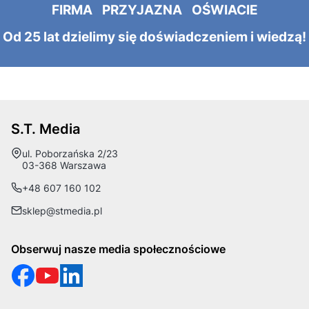
FIRMA PRZYJAZNA OŚWIACIE
Od 25 lat dzielimy się doświadczeniem i wiedzą!
S.T. Media
Adres:
ul. Poborzańska 2/23
03-368 Warszawa
+48 607 160 102
sklep@stmedia.pl
Obserwuj nasze media społecznościowe