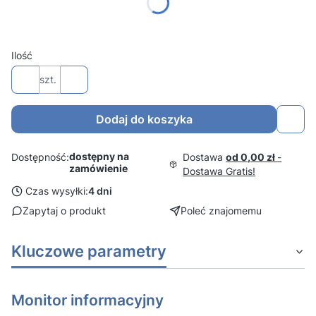
0% VAT Szkoły i placówki oświatowe RSPO (*)
23% VAT Pozostałe podmioty
(+23%)
Ilość
szt.
Dodaj do koszyka
dostępny na
Dostawa
od 0,00 zł
-
Dostępność:
zamówienie
Dostawa Gratis!
Czas wysyłki:
4 dni
Zapytaj o produkt
Poleć znajomemu
Kluczowe parametry
Monitor informacyjny