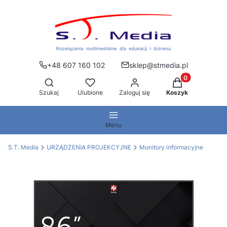
+48 607 160 102
sklep@stmedia.pl
Produkty w kos
Otwórz wyszukiwarkę
Szukaj
Ulubione
Zaloguj się
Koszyk
Menu
S.T. Media
URZĄDZENIA PROJEKCYJNE
Monitory informacyjne