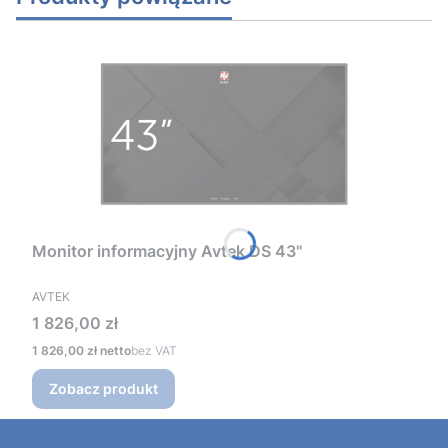
Monitor informacyjny Avtek DS 43"
PRODUCENT
AVTEK
Cena
1 826,00 zł
Cena
1 826,00 zł
bez VAT
Zobacz produkt