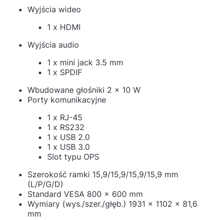
Wyjścia wideo
1 x HDMI
Wyjścia audio
1 x mini jack 3.5 mm
1 x SPDIF
Wbudowane głośniki 2 x 10 W
Porty komunikacyjne
1 x RJ-45
1 x RS232
1 x USB 2.0
1 x USB 3.0
Slot typu OPS
Szerokość ramki 15,9/15,9/15,9/15,9 mm
(L/P/G/D)
Standard VESA 800 x 600 mm
Wymiary (wys./szer./głęb.) 1931 x 1102 x 81,6
mm