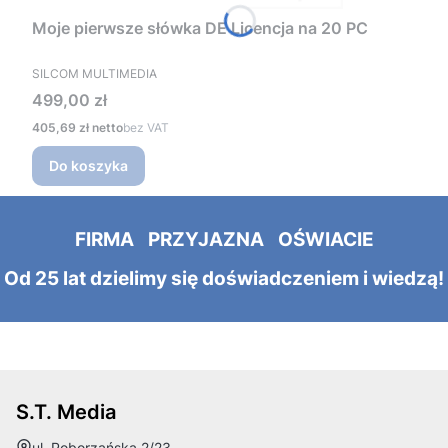
Moje pierwsze słówka DE Licencja na 20 PC
PRODUCENT
SILCOM MULTIMEDIA
Cena
499,00 zł
Cena
405,69 zł
bez VAT
Do koszyka
FIRMA PRZYJAZNA OŚWIACIE
Od 25 lat dzielimy się doświadczeniem i wiedzą!
S.T. Media
Adres:
ul. Poborzańska 2/23