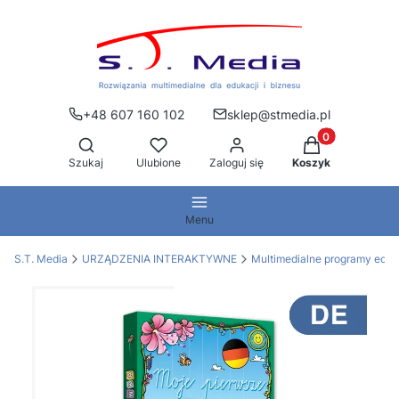
+48 607 160 102
sklep@stmedia.pl
Produkty w kos
Otwórz wyszukiwarkę
Szukaj
Ulubione
Zaloguj się
Koszyk
Menu
S.T. Media
URZĄDZENIA INTERAKTYWNE
Multimedialne programy edu