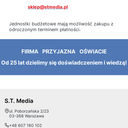
sklep@stmedia.pl
Jednostki budżetowe mają możliwość zakupu z
odroczonym terminem płatności.
FIRMA PRZYJAZNA OŚWIACIE
Od 25 lat dzielimy się doświadczeniem i wiedzą!
S.T. Media
Adres:
ul. Poborzańska 2/23
03-368 Warszawa
+48 607 160 102