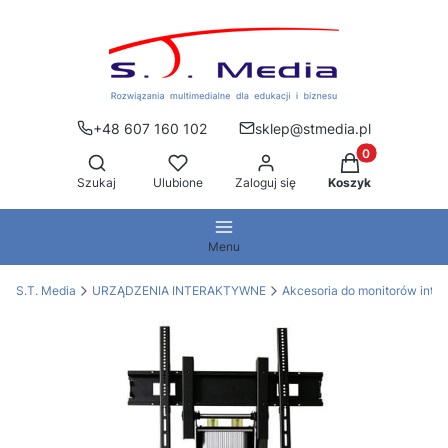
+48 607 160 102
sklep@stmedia.pl
Produkty w kos
Otwórz wyszukiwarkę
Szukaj
Ulubione
Zaloguj się
Koszyk
Menu
S.T. Media
URZĄDZENIA INTERAKTYWNE
Akcesoria do monitorów inte