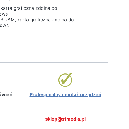
karta graficzna zdolna do
dows
GB RAM, karta graficzna zdolna do
dows
mówień
Profesjonalny montaż urządzeń
sklep@stmedia.pl