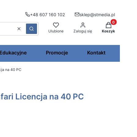
+48 607 160 102
sklep@stmedia.pl
Produkty w kos
Wyczyść
Szukaj
Ulubione
Zaloguj się
Koszyk
 Edukacyjne
Promocje
Kontakt
ncja na 40 PC
afari Licencja na 40 PC