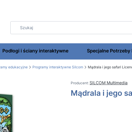
Podłogi i ściany interaktywne
Specjalne Potrzeby
gramy edukacyjne
Programy interaktywne Silcom
Mądrala i jego safari Lice
SILCOM Multimedia
Mądrala i jego s