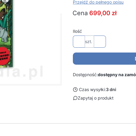
Przejdź do pełnego opisu
Cena
699,00 zł
Ilość
szt.
Dostępność:
dostępny na zamó
Czas wysyłki:
3 dni
Zapytaj o produkt