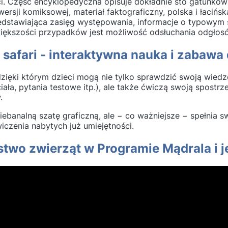
ci. Część encyklopedyczna opisuje dokładnie sto gatunkó
rsji komiksowej, materiał faktograficzny, polska i łaciń
zedstawiająca zasięg występowania, informacje o typowym 
większości przypadków jest możliwość odsłuchania odgłosó
safari - interaktywna nauka i zabawa 
 dzięki którym dzieci mogą nie tylko sprawdzić swoją wie
iała, pytania testowe itp.), ale także ćwiczą swoją spostr
.
 niebanalną szatę graficzną, ale − co ważniejsze − spełnia
wiczenia nabytych już umiejętności.
two zwierząt w Programie Mądrala i je