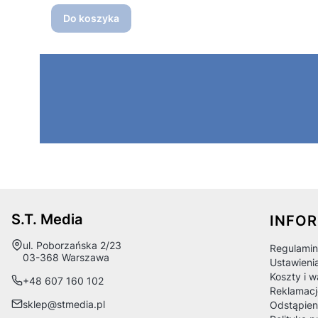
Do koszyka
Linki
S.T. Media
INFO
Adres:
ul. Poborzańska 2/23
Regulamin
03-368 Warszawa
Ustawieni
Koszty i 
+48 607 160 102
Reklamacj
sklep@stmedia.pl
Odstąpien