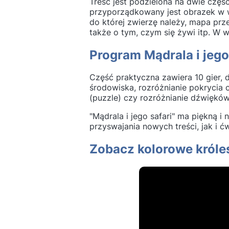
Treść jest podzielona na dwie częś
przyporządkowany jest obrazek w we
do której zwierzę należy, mapa pr
także o tym, czym się żywi itp. W 
Program Mądrala i jego 
Część praktyczna zawiera 10 gier,
środowiska, rozróżnianie pokrycia c
(puzzle) czy rozróżnianie dźwięków
"Mądrala i jego safari" ma piękną i
przyswajania nowych treści, jak i ć
Zobacz kolorowe króles