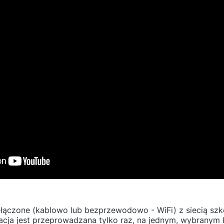
łączone (kablowo lub bezprzewodowo - WiFi) z siecią szko
ja jest przeprowadzana tylko raz, na jednym, wybranym 