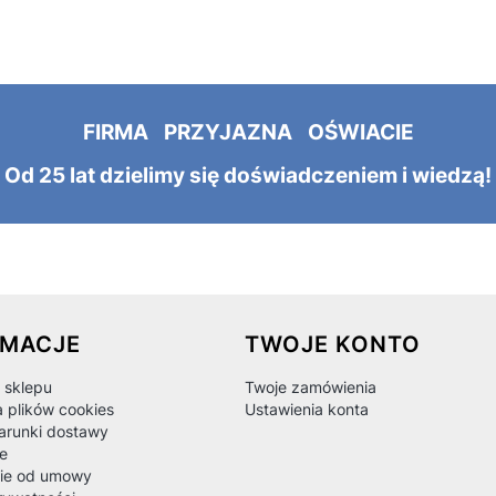
FIRMA PRZYJAZNA OŚWIACIE
Od 25 lat dzielimy się doświadczeniem i wiedzą!
 w stopce
RMACJE
TWOJE KONTO
 sklepu
Twoje zamówienia
a plików cookies
Ustawienia konta
warunki dostawy
e
ie od umowy