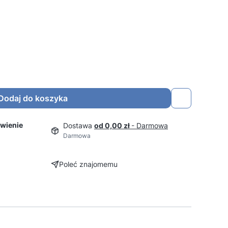
Dodaj do koszyka
wienie
Dostawa
od 0,00 zł
- Darmowa
Darmowa
Poleć znajomemu