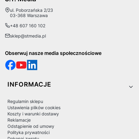
Adres:
ul. Poborzańska 2/23
03-368 Warszawa
+48 607 160 102
sklep@stmedia.pl
Obserwuj nasze media społecznościowe
Linki w stopce
INFORMACJE
Regulamin sklepu
Ustawienia plików cookies
Koszty i warunki dostawy
Reklamacje
Odstąpienie od umowy
Polityka prywatności
Dokonaj zwrotu