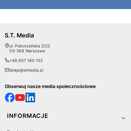
S.T. Media
Adres:
ul. Poborzańska 2/23
03-368 Warszawa
+48 607 160 102
sklep@stmedia.pl
Obserwuj nasze media społecznościowe
Linki w stopce
INFORMACJE