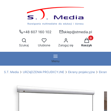
+48 607 160 102
sklep@stmedia.pl
Produkty w kos
Otwórz wyszukiwarkę
Szukaj
Ulubione
Zaloguj się
Koszyk
Menu
S.T. Media
URZĄDZENIA PROJEKCYJNE
Ekrany projekcyjne
Ekrany e