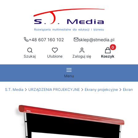
+48 607 160 102
sklep@stmedia.pl
Produkty w kos
Otwórz wyszukiwarkę
Szukaj
Ulubione
Zaloguj się
Koszyk
Menu
S.T. Media
URZĄDZENIA PROJEKCYJNE
Ekrany projekcyjne
Ekrany e