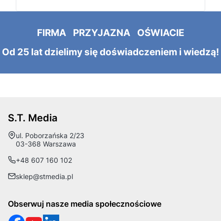
FIRMA PRZYJAZNA OŚWIACIE
Od 25 lat dzielimy się doświadczeniem i wiedzą!
S.T. Media
Adres:
ul. Poborzańska 2/23
03-368 Warszawa
+48 607 160 102
sklep@stmedia.pl
Obserwuj nasze media społecznościowe