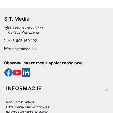
S.T. Media
Adres:
ul. Poborzańska 2/23
03-368 Warszawa
+48 607 160 102
sklep@stmedia.pl
Obserwuj nasze media społecznościowe
Linki w stopce
INFORMACJE
Regulamin sklepu
Ustawienia plików cookies
Koszty i warunki dostawy