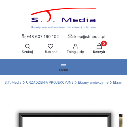
+48 607 160 102
sklep@stmedia.pl
Produkty w kos
Otwórz wyszukiwarkę
Szukaj
Ulubione
Zaloguj się
Koszyk
Menu
S.T. Media
URZĄDZENIA PROJEKCYJNE
Ekrany projekcyjne
Ekrany 