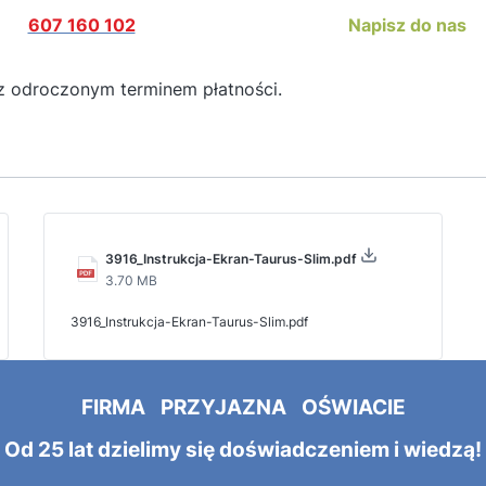
607 160 102
Napisz do nas
z odroczonym terminem płatności.
3916_Instrukcja-Ekran-Taurus-Slim.pdf
3.70 MB
3916_Instrukcja-Ekran-Taurus-Slim.pdf
FIRMA PRZYJAZNA OŚWIACIE
Od 25 lat dzielimy się doświadczeniem i wiedzą!