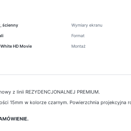
y, ścienny
Wymiary ekranu
li
Format
 White HD Movie
Montaż
, ramowy z linii REZYDENCJONALNEJ PREMIUM.
ści 15mm w kolorze czarnym. Powierzchnia projekcyjna ro
ZAMÓWIENIE.