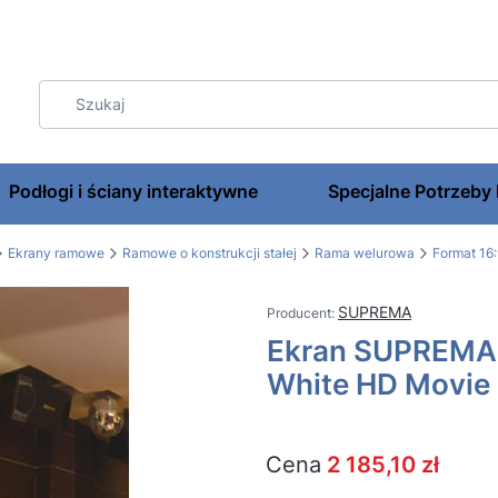
Podłogi i ściany interaktywne
Specjalne Potrzeby
Ekrany ramowe
Ramowe o konstrukcji stałej
Rama welurowa
Format 16
SUPREMA
Ekran SUPREMA 
White HD Movie
Cena
2 185,10 zł