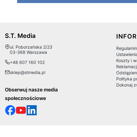
Linki
S.T. Media
INFO
Adres:
ul. Poborzańska 2/23
Regulamin
03-368 Warszawa
Ustawieni
Koszty i 
+48 607 160 102
Reklamacj
sklep@stmedia.pl
Odstąpien
Polityka p
Dokonaj z
Obserwuj nasze media
społecznościowe