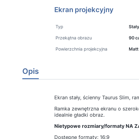
Ekran projekcyjny
Typ
Stał
Przekątna obrazu
90 ca
Powierzchnia projekcyjna
Matt
Opis
Ekran stały, ścienny Taurus Slim
Ramka zewnętrzna ekranu o szeroko
idealnie gładki obraz.
Nietypowe rozmiary/formaty NA 
Dostępne formaty: 16:9