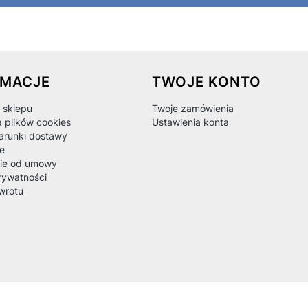
 w stopce
RMACJE
TWOJE KONTO
 sklepu
Twoje zamówienia
a plików cookies
Ustawienia konta
warunki dostawy
e
ie od umowy
rywatności
wrotu