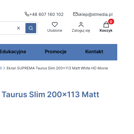
+48 607 160 102
sklep@stmedia.pl
Produkty w kos
Wyczyść
Szukaj
Ulubione
Zaloguj się
Koszyk
 Edukacyjne
Promocje
Kontakt
:9
Ekran SUPREMA Taurus Slim 200x113 Matt White HD Movie
Taurus Slim 200x113 Matt