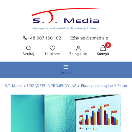
+48 607 160 102
sklep@stmedia.pl
Produkty w kos
Otwórz wyszukiwarkę
Szukaj
Ulubione
Zaloguj się
Koszyk
Menu
S.T. Media
URZĄDZENIA PROJEKCYJNE
Ekrany projekcyjne
Ekrany 