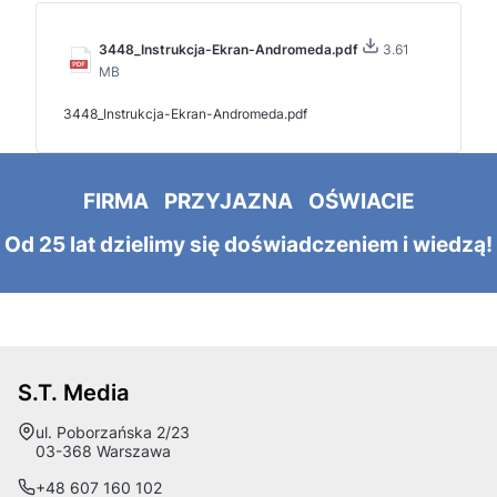
3448_Instrukcja-Ekran-Andromeda.pdf
3.61
MB
3448_Instrukcja-Ekran-Andromeda.pdf
FIRMA PRZYJAZNA OŚWIACIE
Od 25 lat dzielimy się doświadczeniem i wiedzą!
S.T. Media
Adres:
ul. Poborzańska 2/23
03-368 Warszawa
+48 607 160 102