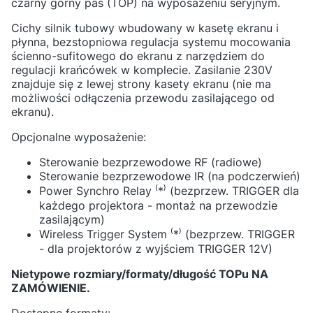
czarny górny pas (TOP) na wyposażeniu seryjnym.
Cichy silnik tubowy wbudowany w kasetę ekranu i
płynna, bezstopniowa regulacja systemu mocowania
ścienno-sufitowego do ekranu z narzędziem do
regulacji krańcówek w komplecie. Zasilanie 230V
znajduje się z lewej strony kasety ekranu (nie ma
możliwości odłączenia przewodu zasilającego od
ekranu).
Opcjonalne wyposażenie:
Sterowanie bezprzewodowe RF (radiowe)
Sterowanie bezprzewodowe IR (na podczerwień)
Power Synchro Relay ⁽*⁾ (bezprzew. TRIGGER dla
każdego projektora - montaż na przewodzie
zasilającym)
Wireless Trigger System ⁽*⁾ (bezprzew. TRIGGER
- dla projektorów z wyjściem TRIGGER 12V)
Nietypowe rozmiary/formaty/długość TOPu NA
ZAMÓWIENIE.
Dostępne formaty: