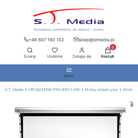
+48 607 160 102
sklep@stmedia.pl
Produkty w kos
Otwórz wyszukiwarkę
Szukaj
Ulubione
Zaloguj się
Koszyk
Menu
S.T. Media
URZĄDZENIA PROJEKCYJNE
Ekrany projekcyjne
Ekrany 