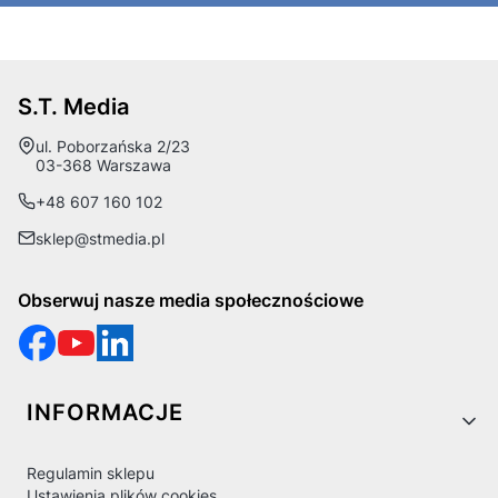
S.T. Media
Adres:
ul. Poborzańska 2/23
03-368 Warszawa
+48 607 160 102
sklep@stmedia.pl
Obserwuj nasze media społecznościowe
Linki w stopce
INFORMACJE
Regulamin sklepu
Ustawienia plików cookies