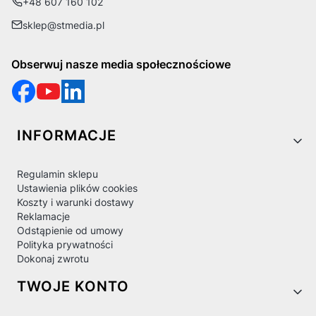
+48 607 160 102
sklep@stmedia.pl
Obserwuj nasze media społecznościowe
Linki w stopce
INFORMACJE
Regulamin sklepu
Ustawienia plików cookies
Koszty i warunki dostawy
Reklamacje
Odstąpienie od umowy
Polityka prywatności
Dokonaj zwrotu
TWOJE KONTO