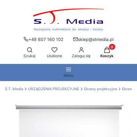
+48 607 160 102
sklep@stmedia.pl
Produkty w kos
Otwórz wyszukiwarkę
Szukaj
Ulubione
Zaloguj się
Koszyk
Menu
S.T. Media
URZĄDZENIA PROJEKCYJNE
Ekrany projekcyjne
Ekrany 