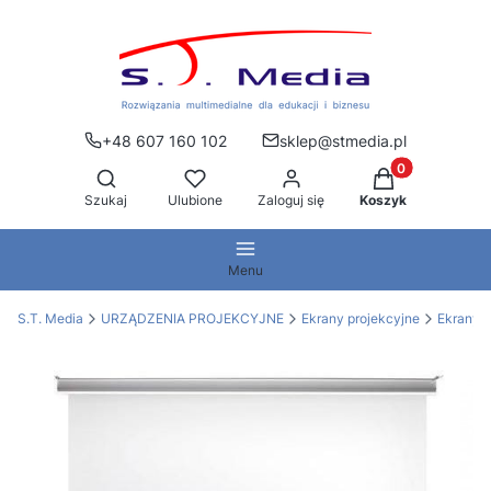
+48 607 160 102
sklep@stmedia.pl
Produkty w kos
Otwórz wyszukiwarkę
Szukaj
Ulubione
Zaloguj się
Koszyk
Menu
S.T. Media
URZĄDZENIA PROJEKCYJNE
Ekrany projekcyjne
Ekrany 