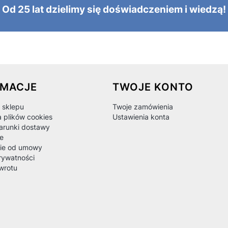
Od 25 lat dzielimy się doświadczeniem i wiedzą!
 w stopce
RMACJE
TWOJE KONTO
 sklepu
Twoje zamówienia
a plików cookies
Ustawienia konta
warunki dostawy
e
ie od umowy
rywatności
wrotu