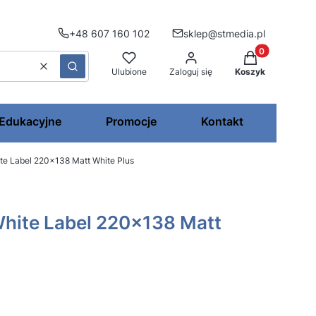
+48 607 160 102
sklep@stmedia.pl
Produkty w kos
Wyczyść
Szukaj
Ulubione
Zaloguj się
Koszyk
 Edukacyjne
Promocje
Kontakt
e Label 220x138 Matt White Plus
hite Label 220x138 Matt