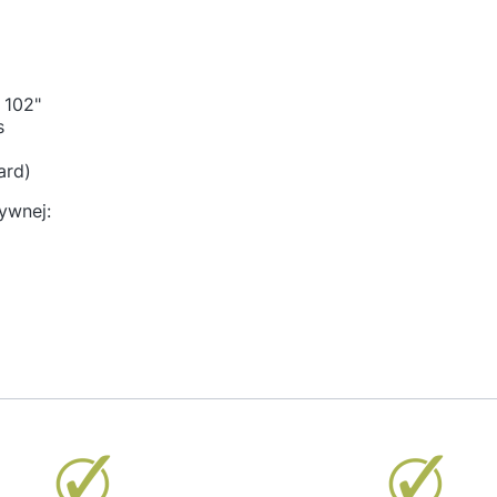
 102"
s
ard)
ywnej: