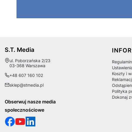
Linki
S.T. Media
INFO
Adres:
ul. Poborzańska 2/23
Regulamin
03-368 Warszawa
Ustawieni
Koszty i 
+48 607 160 102
Reklamacj
sklep@stmedia.pl
Odstąpien
Polityka p
Dokonaj z
Obserwuj nasze media
społecznościowe