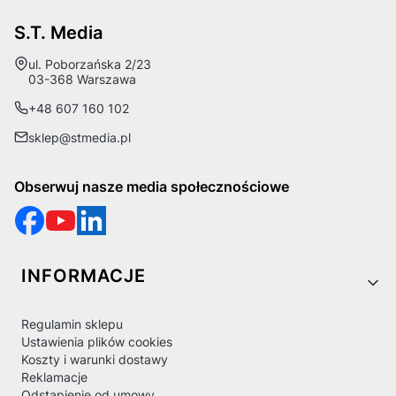
S.T. Media
Adres:
ul. Poborzańska 2/23
03-368 Warszawa
+48 607 160 102
sklep@stmedia.pl
Obserwuj nasze media społecznościowe
Linki w stopce
INFORMACJE
Regulamin sklepu
Ustawienia plików cookies
Koszty i warunki dostawy
Reklamacje
Odstąpienie od umowy