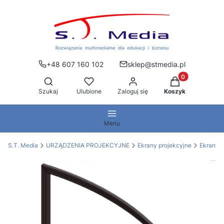
+48 607 160 102
sklep@stmedia.pl
Produkty w kos
Otwórz wyszukiwarkę
Szukaj
Ulubione
Zaloguj się
Koszyk
Menu
S.T. Media
URZĄDZENIA PROJEKCYJNE
Ekrany projekcyjne
Ekrany 