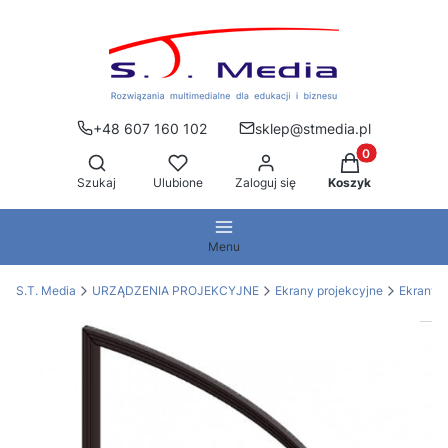
+48 607 160 102
sklep@stmedia.pl
Produkty w kos
Otwórz wyszukiwarkę
Szukaj
Ulubione
Zaloguj się
Koszyk
Menu
S.T. Media
URZĄDZENIA PROJEKCYJNE
Ekrany projekcyjne
Ekrany 