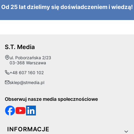
Od 25 lat dzielimy się doświadczeniem i wiedzą!
S.T. Media
Adres:
ul. Poborzańska 2/23
03-368 Warszawa
+48 607 160 102
sklep@stmedia.pl
Obserwuj nasze media społecznościowe
Linki w stopce
INFORMACJE