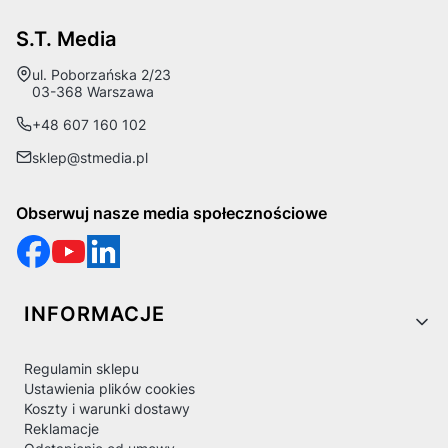
S.T. Media
Adres:
ul. Poborzańska 2/23
03-368 Warszawa
+48 607 160 102
sklep@stmedia.pl
Obserwuj nasze media społecznościowe
Linki w stopce
INFORMACJE
Regulamin sklepu
Ustawienia plików cookies
Koszty i warunki dostawy
Reklamacje