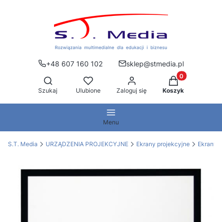
+48 607 160 102
sklep@stmedia.pl
Produkty w kos
Otwórz wyszukiwarkę
Szukaj
Ulubione
Zaloguj się
Koszyk
Menu
S.T. Media
URZĄDZENIA PROJEKCYJNE
Ekrany projekcyjne
Ekrany 