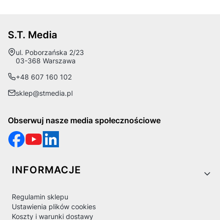
S.T. Media
Adres:
ul. Poborzańska 2/23
03-368 Warszawa
+48 607 160 102
sklep@stmedia.pl
Obserwuj nasze media społecznościowe
Linki w stopce
INFORMACJE
Regulamin sklepu
Ustawienia plików cookies
Koszty i warunki dostawy