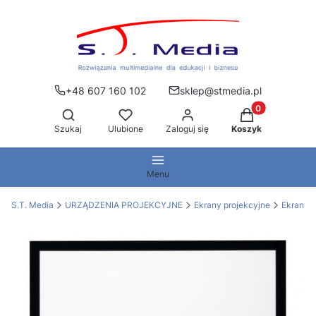
+48 607 160 102
sklep@stmedia.pl
Produkty w kos
Otwórz wyszukiwarkę
Szukaj
Ulubione
Zaloguj się
Koszyk
Menu
S.T. Media
URZĄDZENIA PROJEKCYJNE
Ekrany projekcyjne
Ekrany 