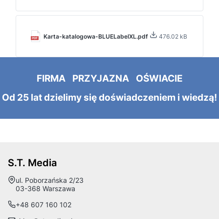
Karta-katalogowa-BLUELabelXL.pdf
476.02 kB
FIRMA PRZYJAZNA OŚWIACIE
Od 25 lat dzielimy się doświadczeniem i wiedzą!
S.T. Media
Adres:
ul. Poborzańska 2/23
03-368 Warszawa
+48 607 160 102