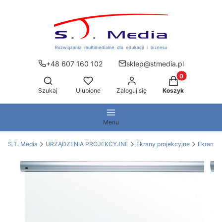
+48 607 160 102
sklep@stmedia.pl
Produkty w kos
Otwórz wyszukiwarkę
Szukaj
Ulubione
Zaloguj się
Koszyk
Menu
S.T. Media
URZĄDZENIA PROJEKCYJNE
Ekrany projekcyjne
Ekrany 