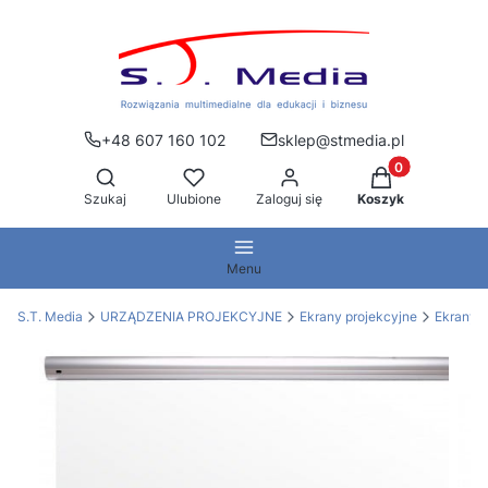
+48 607 160 102
sklep@stmedia.pl
Produkty w kos
Otwórz wyszukiwarkę
Szukaj
Ulubione
Zaloguj się
Koszyk
Menu
S.T. Media
URZĄDZENIA PROJEKCYJNE
Ekrany projekcyjne
Ekrany e