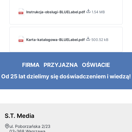
Instrukcja-obslugi-BLUELabel.pdf
1.54 MB
Karta-katalogowa-BLUELabel.pdf
500.52 kB
FIRMA PRZYJAZNA OŚWIACIE
Od 25 lat dzielimy się doświadczeniem i wiedzą!
S.T. Media
Adres:
ul. Poborzańska 2/23
03-368 Warszawa