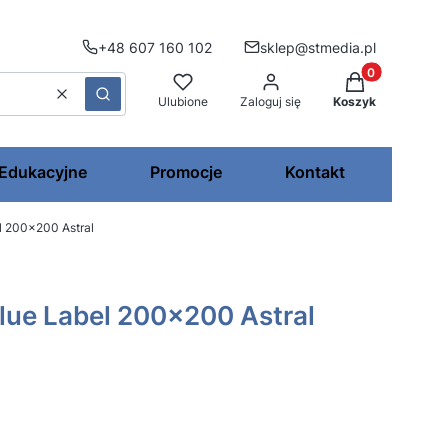
+48 607 160 102
sklep@stmedia.pl
Produkty w kos
Wyczyść
Szukaj
Ulubione
Zaloguj się
Koszyk
 Edukacyjne
Promocje
Kontakt
l 200x200 Astral
ue Label 200x200 Astral