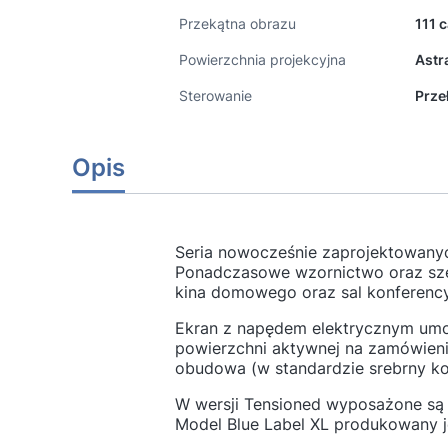
Przekątna obrazu
111 c
Powierzchnia projekcyjna
Astr
Sterowanie
Prze
Opis
Seria nowocześnie zaprojektowanyc
Ponadczasowe wzornictwo oraz szer
kina domowego oraz sal konferency
Ekran z napędem elektrycznym umożl
powierzchni aktywnej na zamówie
obudowa (w standardzie srebrny kol
W wersji Tensioned wyposażone są 
Model Blue Label XL produkowany j