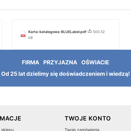
Karta-katalogowa-BLUELabel.pdf
500.52
kB
FIRMA PRZYJAZNA OŚWIACIE
Od 25 lat dzielimy się doświadczeniem i wiedzą!
 w stopce
RMACJE
TWOJE KONTO
 sklepu
Twoje zamówienia