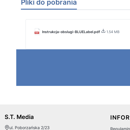
Pliki do pobrania
Instrukcja-obslugi-BLUELabel.pdf
1.54 MB
Linki
S.T. Media
INFO
Adres:
ul. Poborzańska 2/23
Regulamin