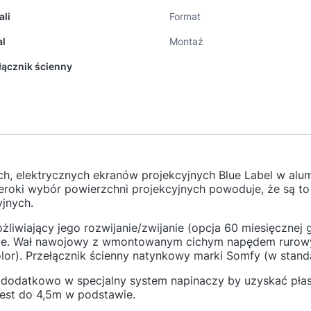
ali
Format
al
Montaż
łącznik ścienny
h, elektrycznych ekranów projekcyjnych Blue Label w al
oki wybór powierzchni projekcyjnych powoduje, że są to 
jnych.
iwiający jego rozwijanie/zwijanie (opcja 60 miesięcznej g
nie. Wał nawojowy z wmontowanym cichym napędem rurow
or). Przełącznik ścienny natynkowy marki Somfy (w standa
dodatkowo w specjalny system napinaczy by uzyskać płas
est do 4,5m w podstawie.