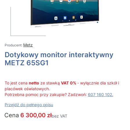
Metz
Dotykowy monitor interaktywny
METZ 65SG1
To jest cena
netto
ze stawką
VAT
0%
- wyłącznie dla szkół i
placówek oświatowych.
Potrzebna pomoc przy zakupie? Zadzwoń:
607 160 102.
Przejdź do pełnego opisu
Cena
6 300,00 zł
bez VAT