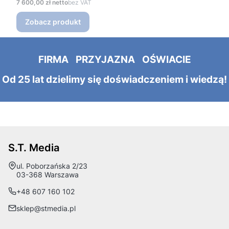
Cena
7 600,00 zł
bez VAT
Zobacz produkt
FIRMA PRZYJAZNA OŚWIACIE
Od 25 lat dzielimy się doświadczeniem i wiedzą!
S.T. Media
Adres:
ul. Poborzańska 2/23
03-368 Warszawa
+48 607 160 102
sklep@stmedia.pl