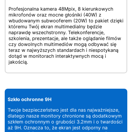
Profesjonalna kamera 48Mpix, 8 kierunkowych
mikrofonów oraz mocne głośniki (40W) z
wbudowanym subwooferem (20W) to pakiet dzięki
któremu Twój ekran multimedialny będzie
naprawdę wszechstronny. Telekonferencje,
szkolenia, prezentacje, ale także oglądanie filmów
czy dowolnych multimediów mogą odbywać się
teraz w najwyższych standardach i niespotykaną
dotąd w monitorach interaktywnych mocą i
jakością.
Szkło ochronne 9H
Twoje bezpieczeństwo jest dla nas najważniejsze,
dlatego nasze monitory chronione są dodatkowym
szkłem ochronnym o grubości 3.2mm i o twardości
aż 9H. Oznacza to, że ekran jest odporny na