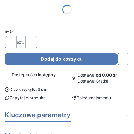
0% VAT Szkoły i placówki oświatowe RSPO (*)
23% VAT Pozostałe podmioty
(+23%)
Ilość
szt.
Dodaj do koszyka
Dostępność:
dostępny
Dostawa
od 0,00 zł
-
Dostawa Gratis!
Czas wysyłki:
3 dni
Zapytaj o produkt
Poleć znajomemu
Kluczowe parametry