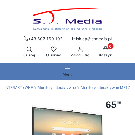
+48 607 160 102
sklep@stmedia.pl
Produkty w kos
Otwórz wyszukiwarkę
Szukaj
Ulubione
Zaloguj się
Koszyk
Menu
IA INTERAKTYWNE
Monitory interaktywne
Monitory interaktywne METZ