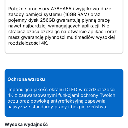
Potężne procesory A78+A55 i wyjątkowo duże
zasoby pamięci systemu (16GB RAM) oraz
pojemny dysk 256GB gwarantują płynną pracę
nawet najbardziej wymagających aplikacji. Nie
stracisz czasu czekając na otwarcie aplikacji oraz
masz gwarancję płynności multimediów wysokiej
rozdzielczości 4K.
Ochrona wzroku
Imponująca jakość ekranu DLED w rozdzielczości
4K z zaawansowanymi funkcjami ochrony Twoich
oczu oraz powłoką antyrefleksyjną zapewnia
najwyższe standardy pracy i bezpieczeństwa.
Wysoka wydajność