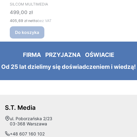
PRODUCENT
SILCOM MULTIMEDIA
Cena
499,00 zł
Cena
405,69 zł
bez VAT
Do koszyka
FIRMA PRZYJAZNA OŚWIACIE
Od 25 lat dzielimy się doświadczeniem i wiedzą!
S.T. Media
Adres:
ul. Poborzańska 2/23
03-368 Warszawa
+48 607 160 102