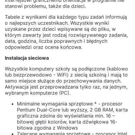
interfejsowi graficznemu orientacja w programie nie
stanowi problemu, także dla dzieci.
Tabele z wynikami dla każdego typu zadań informują
o najlepszych uczestnikach. Wszystkie wyniki
uzyskane przez dzieci wpisywane są do pliku, w
którym zawarty jest rodzaj rozwiązywanego zadania,
data, godzina, liczba poprawnych i błędnych
odpowiedzi oraz ocena końcowa.
Instalacja sieciowa
Wszystkie komputery szkoły są podłączone (kablowo
lub bezprzewodowo - WiFi) z siecią szkolną i mają to
samo miejsce służące do przechowywania danych.
Aktywacja jest przeprowadzana tylko raz, na jednym,
wybranym komputerze (PC).
Minimalne wymagania sprzętowe * - procesor
Pentium Dual-Core lub wyższy, 2 GB RAM, karta
graficzna zdolna do wyświetlania min. 16 –
bitowej głębi kolorów, karta dźwiękowa 16-
bitowa zgodna z Windows
Zalecane wymagania sprzętowe - procesor Intel