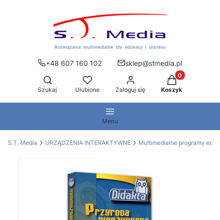
+48 607 160 102
sklep@stmedia.pl
Produkty w kos
Otwórz wyszukiwarkę
Szukaj
Ulubione
Zaloguj się
Koszyk
Menu
S.T. Media
URZĄDZENIA INTERAKTYWNE
Multimedialne programy edu