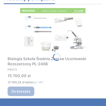
Biologia Szkoła Średnia Zestaw Uczniowski
Rozszerzony PL-2468
PRODUCENT
PASCO
Cena
15 700,00 zł
Cena
12 764,23 zł
bez VAT
Do koszyka