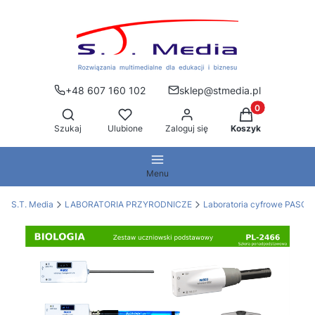
+48 607 160 102
sklep@stmedia.pl
Produkty w kos
Otwórz wyszukiwarkę
Szukaj
Ulubione
Zaloguj się
Koszyk
Menu
S.T. Media
LABORATORIA PRZYRODNICZE
Laboratoria cyfrowe PASCO