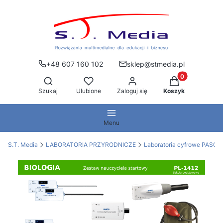
+48 607 160 102
sklep@stmedia.pl
Produkty w kos
Otwórz wyszukiwarkę
Szukaj
Ulubione
Zaloguj się
Koszyk
Menu
S.T. Media
LABORATORIA PRZYRODNICZE
Laboratoria cyfrowe PASCO