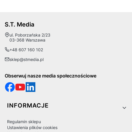
S.T. Media
Adres:
ul. Poborzańska 2/23
03-368 Warszawa
+48 607 160 102
sklep@stmedia.pl
Obserwuj nasze media społecznościowe
Linki w stopce
INFORMACJE
Regulamin sklepu
Ustawienia plików cookies