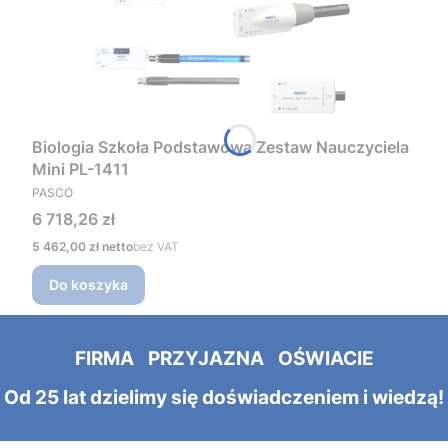
Biologia Szkoła Podstawowa Zestaw Nauczyciela
Mini PL-1411
PRODUCENT
PASCO
Cena
6 718,26 zł
Cena
5 462,00 zł
bez VAT
Do koszyka
FIRMA PRZYJAZNA OŚWIACIE
Od 25 lat dzielimy się doświadczeniem i wiedzą!