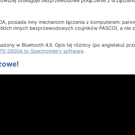
b nowszej obsługuje bezprzewodowe połączenie z urządzen
A, posiada inny mechanizm łączenia z komputerem: parow
stkich innych bezprzewodowych czujników PASCO), a nie 
ony w Bluetooth 4.X. Opis tej różnicy (po angielsku) pr
d PS-2600A to Spectrometry software
.
ażowe!