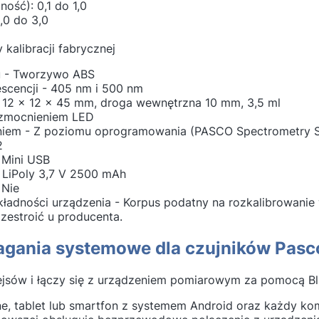
ność): 0,1 do 1,0
,0 do 3,0
 kalibracji fabrycznej
u - Tworzywo ABS
escencji - 405 nm i 500 nm
 12 x 12 x 45 mm, droga wewnętrzna 10 mm, 3,5 ml
wzmocnieniem LED
eniem - Z poziomu oprogramowania (PASCO Spectrometry 
2
 Mini USB
 LiPoly 3,7 V 2500 mAh
 Nie
ładności urządzenia - Korpus podatny na rozkalibrowanie 
estroić u producenta.
agania systemowe dla czujników Pas
ejsów i łączy się z urządzeniem pomiarowym za pomocą Bl
ne, tablet lub smartfon z systemem Android oraz każdy 