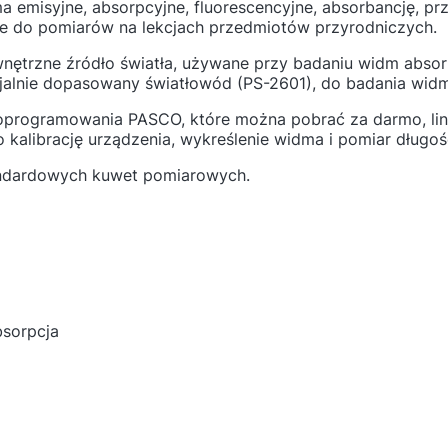
 emisyjne, absorpcyjne, fluorescencyjne, absorbancję, pr
ie do pomiarów na lekcjach przedmiotów przyrodniczych.
ętrzne źródło światła, używane przy badaniu widm absor
alnie dopasowany światłowód (PS-2601), do badania widm
rogramowania PASCO, które można pobrać za darmo, link:
kalibrację urządzenia, wykreślenie widma i pomiar długośc
andardowych kuwet pomiarowych.
bsorpcja