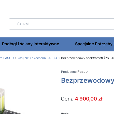
Podłogi i ściany interaktywne
Specjalne Potrzeby
owe PASCO
Czujniki i akcesoria PASCO
Bezprzewodowy spektrometr (PS-2
Pasco
Bezprzewodowy 
Cena
4 900,00 zł
Ilość