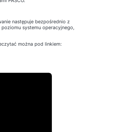
iami PASCO.
anie następuje bezpośrednio z
z poziomu systemu operacyjnego,
zeczytać można pod linkiem: