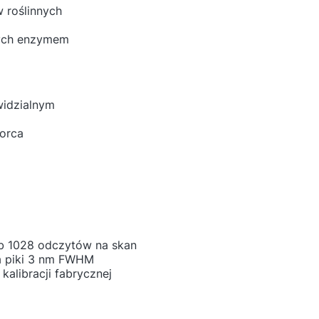
 roślinnych
nych enzymem
widzialnym
a
orca
ub 1028 odczytów na skan
a piki 3 nm FWHM
kalibracji fabrycznej