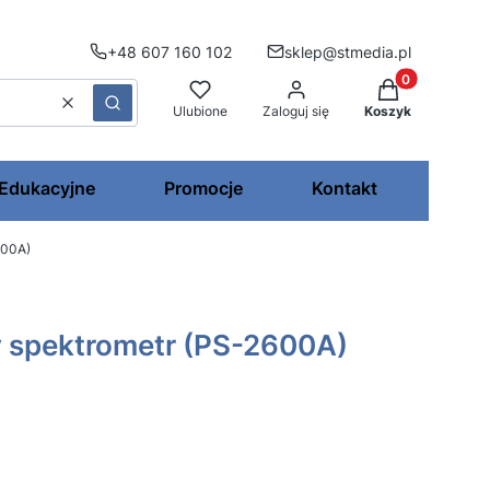
+48 607 160 102
sklep@stmedia.pl
Produkty w kos
Wyczyść
Szukaj
Ulubione
Zaloguj się
Koszyk
 Edukacyjne
Promocje
Kontakt
600A)
spektrometr (PS-2600A)