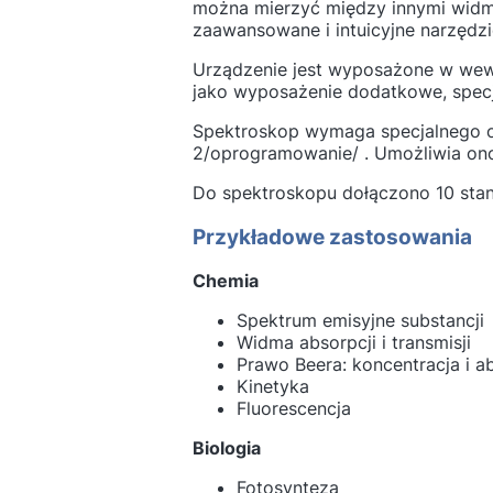
można mierzyć między innymi widma
zaawansowane i intuicyjne narzędz
Urządzenie jest wyposażone w wewn
jako wyposażenie dodatkowe, specj
Spektroskop wymaga specjalnego op
2/oprogramowanie/ . Umożliwia ono 
Do spektroskopu dołączono 10 st
Przykładowe zastosowania
Chemia
Spektrum emisyjne substancji
Widma absorpcji i transmisji
Prawo Beera: koncentracja i a
Kinetyka
Fluorescencja
Biologia
Fotosynteza