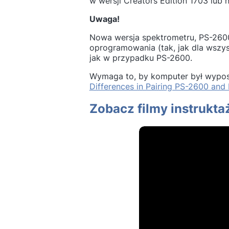
w wersji Creators Edition 1703 lu
Uwaga!
Nowa wersja spektrometru, PS-2600
oprogramowania (tak, jak dla wszy
jak w przypadku PS-2600.
Wymaga to, by komputer był wyposaż
Differences in Pairing PS-2600 an
Zobacz filmy instrukt