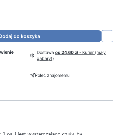
Dodaj do koszyka
wienie
Dostawa
od 24,60 zł
- Kurier (mały
gabaryt)
Poleć znajomemu
 osi i jest wystarczająco czuły, by