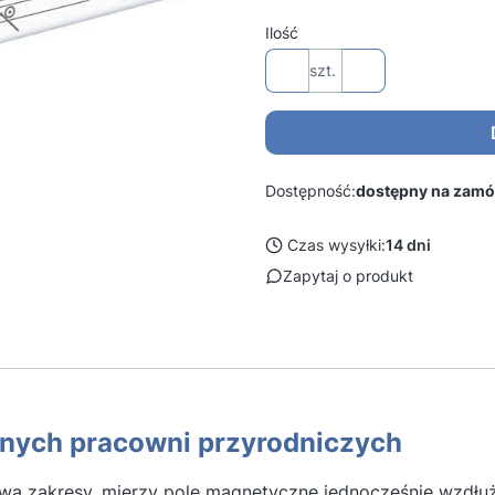
Ilość
szt.
Dostępność:
dostępny na zamó
Czas wysyłki:
14 dni
Zapytaj o produkt
lnych pracowni przyrodniczych
 zakresy, mierzy pole magnetyczne jednocześnie wzdłuż 3