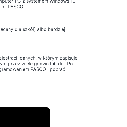
komputer PC z systemem Windows 10
iami PASCO.
cany dla szkół) albo bardziej
estracji danych, w którym zapisuje
m przez wiele godzin lub dni. Po
rogramowaniem PASCO i pobrać