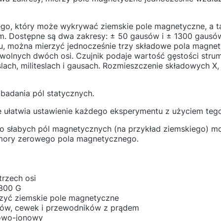
ego, który może wykrywać ziemskie pole magnetyczne, a 
. Dostępne są dwa zakresy: ± 50 gausów i ± 1300 gausó
u, można mierzyć jednocześnie trzy składowe pola magne
owolnych dwóch osi. Czujnik podaje wartość gęstości stru
ach, militeslach i gausach. Rozmieszczenie składowych X, 
 badania pól statycznych.
ułatwia ustawienie każdego eksperymentu z użyciem tego
 słabych pól magnetycznych (na przykład ziemskiego) m
mory zerowego pola magnetycznego.
rzech osi
1300 G
rzyć ziemskie pole magnetyczne
ów, cewek i przewodników z prądem
towo-jonowy