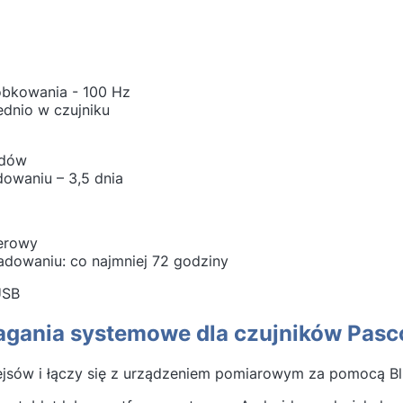
óbkowania - 100 Hz
ośrednio w czujniku
rdów
owaniu – 3,5 dnia
erowy
ładowaniu: co najmniej 72 godziny
USB
agania systemowe dla czujników Pas
ejsów i łączy się z urządzeniem pomiarowym za pomocą Bl