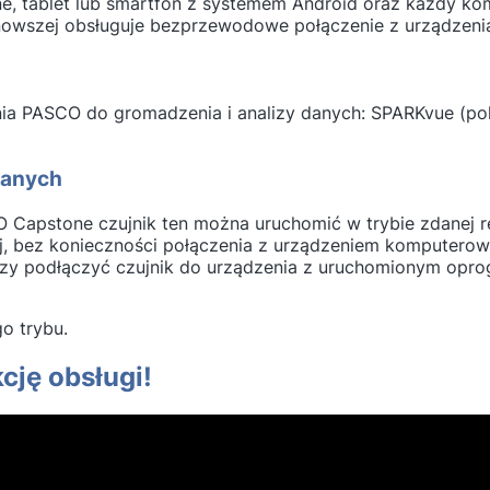
ne, tablet lub smartfon z systemem Android oraz każdy 
b nowszej obsługuje bezprzewodowe połączenie z urządzen
 PASCO do gromadzenia i analizy danych: SPARKvue (pole
danych
apstone czujnik ten można uruchomić w trybie zdanej rej
, bez konieczności połączenia z urządzeniem komputerowy
zy podłączyć czujnik do urządzenia z uruchomionym op
go trybu.
cję obsługi!