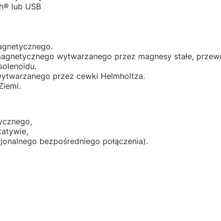
h® lub USB
magnetycznego.
agnetycznego wytwarzanego przez magnesy stałe, przewod
olenoidu.
ytwarzanego przez cewki Helmholtza.
Ziemi.
ycznego,
tatywie,
cjonalnego bezpośredniego połączenia).