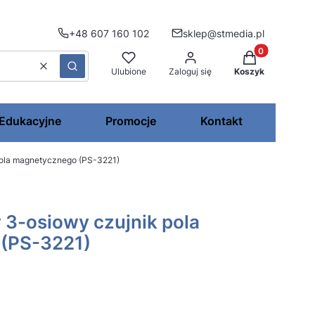
+48 607 160 102
sklep@stmedia.pl
Produkty w kos
Wyczyść
Szukaj
Ulubione
Zaloguj się
Koszyk
 Edukacyjne
Promocje
Kontakt
ola magnetycznego (PS-3221)
3-osiowy czujnik pola
(PS-3221)