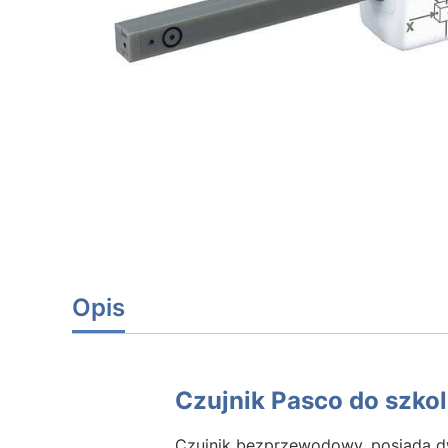
Opis
Czujnik Pasco do szko
Czujnik bezprzewodowy, posiada dwa