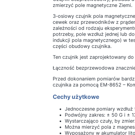
zmierzyć pole magnetyczne Ziemi.
3-osiowy czujnik pola magnetyczn
cewek oraz przewodników z prądem
zależności od rodzaju eksperyment
potrzeby, pole wzdłuż jednej lub d
indukcji pola magnetycznego) w tesl
części obudowy czujnika.
Ten czujnik jest zaprojektowany do
Łączność bezprzewodowa znacznie 
Przed dokonaniem pomiarów bardzo
czujnika za pomocą EM-8652 – Ko
Cechy użytkowe
Jednoczesne pomiary wzdłuż t
Podwójny zakres: ± 50 G i ± 
Wystarczająco czuły, by zmie
Można mierzyć pola z magnes
Wyposażony w akumulator li