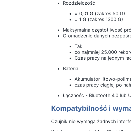
Rozdzielczość
± 0,01 G (zakres 50 G)
± 1 G (zakres 1300 G)
Maksymalna częstotliwość pr
Gromadzenie danych bezp
Tak
co najmniej 25.000 reko
Czas pracy na jednym ład
Bateria
Akumulator litowo-polim
czas pracy ciągłej po na
Łączność - Bluetooth 4.0 lub 
Kompatybilność i wym
Czujnik nie wymaga żadnych interf