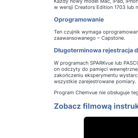
Każdy nowy model Mac, iPad, iPho
w wersji Creators Edition 1703 lu
Oprogramowanie
Ten czujnik wymaga oprogramowania
zaawansowanego – Capstone.
Długoterminowa rejestracja 
W programach SPARKvue lub PASCO C
on odczyty do pamięci wewnętrznej
zakończeniu eksperymentu wystarc
wszystkie zarejestrowane pomiary.
Program Chemvue nie obsługuje te
Zobacz filmową instruk