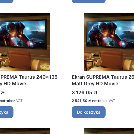
UPREMA Taurus 240x135
Ekran SUPREMA Taurus 2
ey HD Movie
Matt Grey HD Movie
Cena
zł
3 126,05 zł
Cena
bez VAT
2 541,50 zł
bez VAT
zyka
Do koszyka