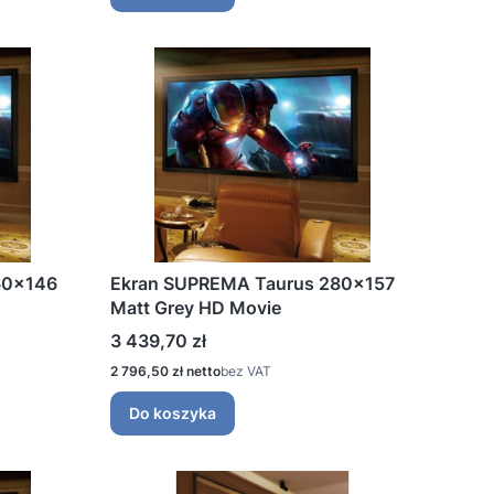
60x146
Ekran SUPREMA Taurus 280x157
Matt Grey HD Movie
Cena
3 439,70 zł
Cena
2 796,50 zł
bez VAT
Do koszyka