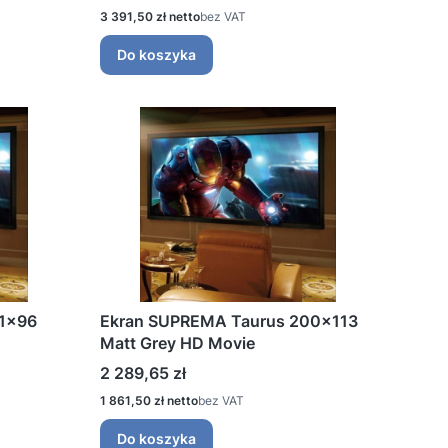
do zabudowy
Cena
3 391,50 zł
bez VAT
więcej
Do koszyka
71x96
Ekran SUPREMA Taurus 200x113
Matt Grey HD Movie
Cena
2 289,65 zł
Cena
1 861,50 zł
bez VAT
Do koszyka