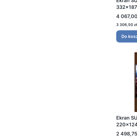
Ekran S
332x187
Cena
4 067,00
Cena
3 306,50 zł
Do kos
Ekran S
220x124
Cena
2 498,75