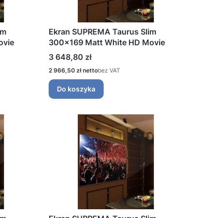
im
Ekran SUPREMA Taurus Slim
ovie
300x169 Matt White HD Movie
Cena
3 648,80 zł
Cena
2 966,50 zł
bez VAT
Do koszyka