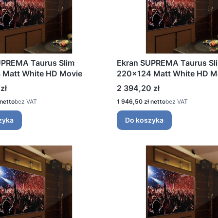
UPREMA Taurus Slim
Ekran SUPREMA Taurus Sl
 Matt White HD Movie
220x124 Matt White HD M
Cena
zł
2 394,20 zł
Cena
bez VAT
1 946,50 zł
bez VAT
zyka
Do koszyka