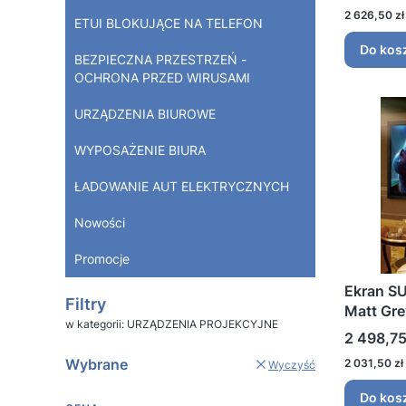
Cena
2 626,50 zł
ETUI BLOKUJĄCE NA TELEFON
Do kos
BEZPIECZNA PRZESTRZEŃ -
OCHRONA PRZED WIRUSAMI
URZĄDZENIA BIUROWE
WYPOSAŻENIE BIURA
ŁADOWANIE AUT ELEKTRYCZNYCH
Nowości
Promocje
Koniec menu
Ekran S
Filtry
Matt Gr
w kategorii: URZĄDZENIA PROJEKCYJNE
Cena
2 498,75
Cena
Wybrane
2 031,50 zł
Wyczyść
Do kos