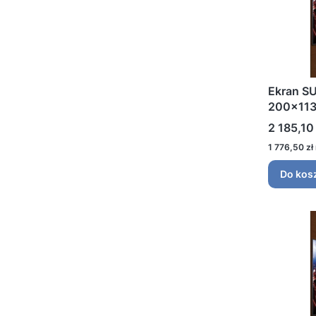
Ekran S
200x113
Cena
2 185,10 
Cena
1 776,50 zł
Do kos