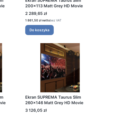
im
Ekran SUPREMA Taurus Slim
vie
200x113 Matt Grey HD Movie
Cena
2 289,65 zł
Cena
1 861,50 zł
bez VAT
Do koszyka
im
Ekran SUPREMA Taurus Slim
vie
260x146 Matt Grey HD Movie
Cena
3 126,05 zł