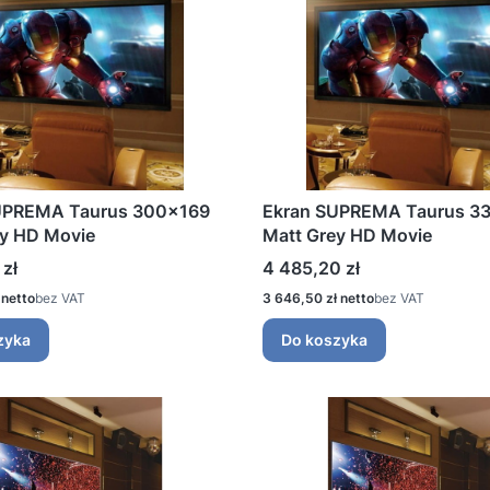
UPREMA Taurus 300x169
Ekran SUPREMA Taurus 3
ey HD Movie
Matt Grey HD Movie
Cena
 zł
4 485,20 zł
Cena
bez VAT
3 646,50 zł
bez VAT
zyka
Do koszyka