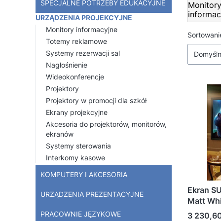
SPECJALNE POTRZEBY EDUKACYJNE
Monitor
informac
URZĄDZENIA PROJEKCYJNE
Monitory informacyjne
Lista
Sortowani
Totemy reklamowe
Systemy rezerwacji sal
Domyśl
Nagłośnienie
Wideokonferencje
Projektory
Projektory w promocji dla szkół
Ekrany projekcyjne
Akcesoria do projektorów, monitorów,
ekranów
Systemy sterowania
Interkomy kasowe
KOMPUTERY I AKCESORIA
Ekran S
URZĄDZENIA PREZENTACYJNE
Matt Wh
PRACOWNIE JĘZYKOWE
Cena
3 230,60