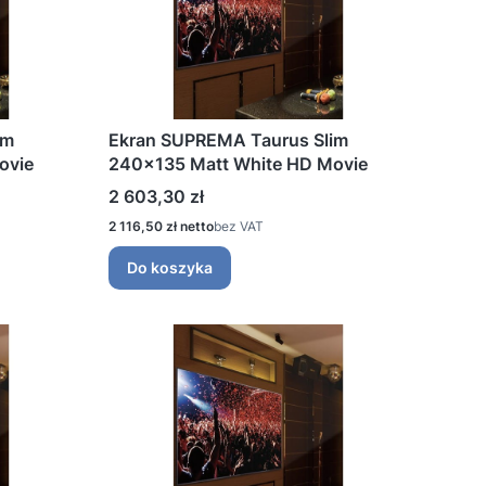
im
Ekran SUPREMA Taurus Slim
ovie
240x135 Matt White HD Movie
Cena
2 603,30 zł
Cena
2 116,50 zł
bez VAT
Do koszyka