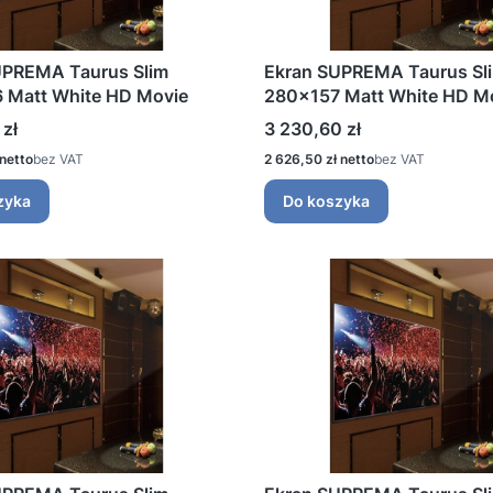
UPREMA Taurus Slim
Ekran SUPREMA Taurus Sl
 Matt White HD Movie
280x157 Matt White HD M
Cena
 zł
3 230,60 zł
Cena
bez VAT
2 626,50 zł
bez VAT
zyka
Do koszyka