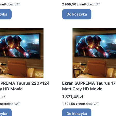
Cena
bez VAT
2 966,50 zł
bez VAT
zyka
Do koszyka
UPREMA Taurus 220x124
Ekran SUPREMA Taurus 1
ey HD Movie
Matt Grey HD Movie
Cena
 zł
1 871,45 zł
Cena
bez VAT
1 521,50 zł
bez VAT
zyka
Do koszyka