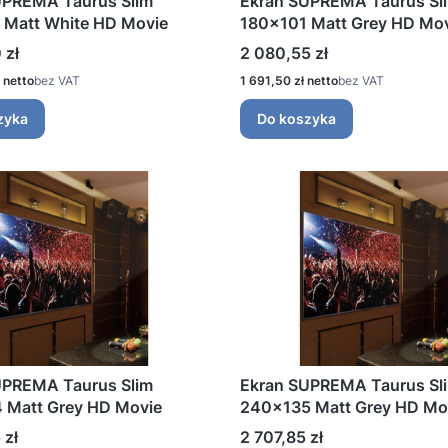
UPREMA Taurus Slim
Ekran SUPREMA Taurus Sl
 Matt White HD Movie
180x101 Matt Grey HD Mo
Cena
 zł
2 080,55 zł
Cena
bez VAT
1 691,50 zł
bez VAT
zyka
Do koszyka
UPREMA Taurus Slim
Ekran SUPREMA Taurus Sl
 Matt Grey HD Movie
240x135 Matt Grey HD Mo
Cena
 zł
2 707,85 zł