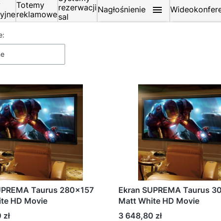
y
Totemy
rezerwacji
Nagłośnienie
Wideokonfere
yjne
reklamowe
sal
Nagłośnienie
:
Wideokonferen
 produktów
e:
Soundbary
Zestawy wideo
ne
Głośniki aktywne
Kamery intern
Akcesoria do
Głośniki pasywne
wideokonferenc
Akcesoria do k
Wzmacniacze
internetowych
Mikrofony
Zestawy nagłośnienia
dla szkół
UPREMA Taurus 280x157
Ekran SUPREMA Taurus 3
ite HD Movie
Matt White HD Movie
Cena
 zł
3 648,80 zł