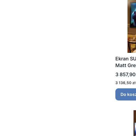
Ekran S
Matt Gr
Cena
3 857,90
Cena
3 136,50 zł
Do kos