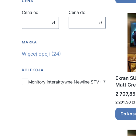
CENA
Cena od
Cena do
zł
zł
MARKA
Marka
Więcej opcji (24)
KOLEKCJA
Ekran S
Kolekcja
7
Monitory interaktywne Newline STV+
Matt Gr
Cena
2 707,85 
Cena
2 201,50 zł
Do kos