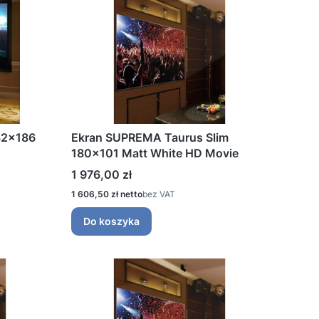
32x186
Ekran SUPREMA Taurus Slim
180x101 Matt White HD Movie
Cena
1 976,00 zł
Cena
1 606,50 zł
bez VAT
Do koszyka