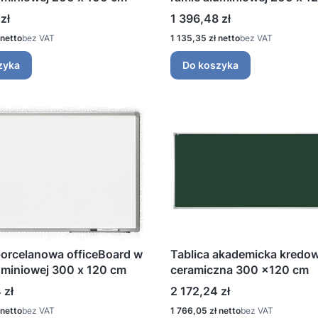
Cena
zł
1 396,48 zł
Cena
bez VAT
1 135,35 zł
bez VAT
zyka
Do koszyka
porcelanowa officeBoard w
Tablica akademicka kredo
uminiowej 300 x 120 cm
ceramiczna 300 ×120 cm
Cena
 zł
2 172,24 zł
Cena
bez VAT
1 766,05 zł
bez VAT