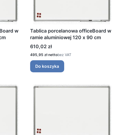
eBoard w
Tablica porcelanowa officeBoard w
 cm
ramie aluminiowej 120 x 90 cm
Cena
610,02 zł
Cena
495,95 zł
bez VAT
Do koszyka