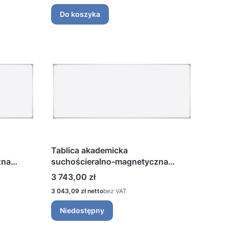
Do koszyka
Tablica akademicka
zna
suchościeralno-magnetyczna
lakierowana 400 ×120 cm
Cena
3 743,00 zł
Cena
3 043,09 zł
bez VAT
Niedostępny