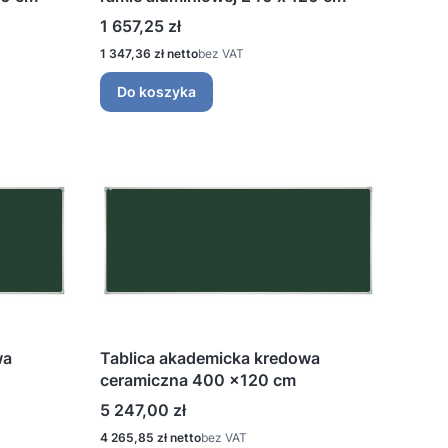
Cena
1 657,25 zł
Cena
1 347,36 zł
bez VAT
Do koszyka
wa
Tablica akademicka kredowa
ceramiczna 400 ×120 cm
Cena
5 247,00 zł
Cena
4 265,85 zł
bez VAT