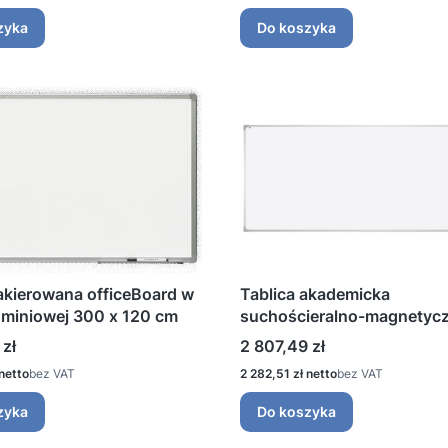
zyka
Do koszyka
lakierowana officeBoard w
Tablica akademicka
uminiowej 300 x 120 cm
suchościeralno-magnetyc
lakierowana 350 × 120 cm
Cena
 zł
2 807,49 zł
Cena
bez VAT
2 282,51 zł
bez VAT
zyka
Do koszyka