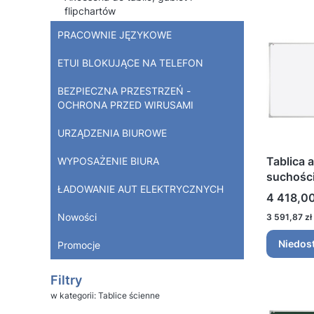
flipchartów
PRACOWNIE JĘZYKOWE
ETUI BLOKUJĄCE NA TELEFON
BEZPIECZNA PRZESTRZEŃ -
OCHRONA PRZED WIRUSAMI
URZĄDZENIA BIUROWE
Tablica 
WYPOSAŻENIE BIURA
suchośc
ŁADOWANIE AUT ELEKTRYCZNYCH
lakiero
Cena
4 418,00
Nowości
Cena
3 591,87 zł
Niedos
Promocje
Koniec menu
Filtry
w kategorii: Tablice ścienne