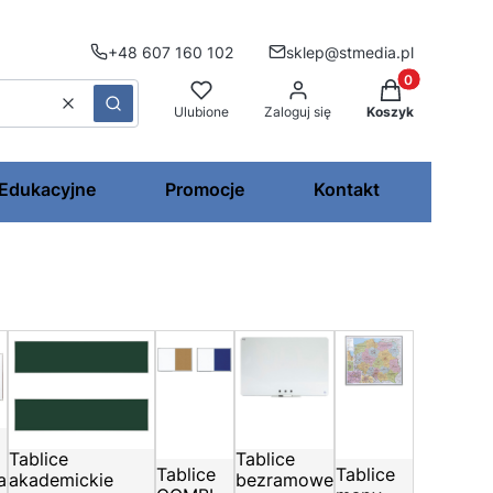
+48 607 160 102
sklep@stmedia.pl
Produkty w kos
Wyczyść
Szukaj
Ulubione
Zaloguj się
Koszyk
 Edukacyjne
Promocje
Kontakt
Tablice
Tablice
Tablice
Tablice
a
akademickie
bezramowe