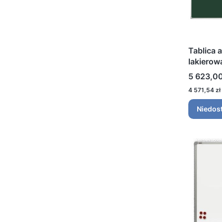
Tablica 
lakiero
Cena
5 623,00
Cena
4 571,54 zł
Niedos