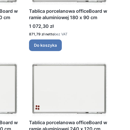
eBoard w
Tablica porcelanowa officeBoard w
20 cm
ramie aluminiowej 180 x 90 cm
Cena
1 072,30 zł
Cena
871,79 zł
bez VAT
Do koszyka
eBoard w
Tablica porcelanowa officeBoard w
20 cm
ramie aluminiowej 240 x 120 cm