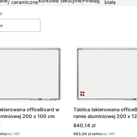
ane
korkowe
tekstylne
PinMag
/ ceramiczne
biała
 produktów
e:
ne
lakierowana officeBoard w
Tablica lakierowana office
uminiowej 200 x 100 cm
ramie aluminiowej 200 x 1
Cena
ł
840,14 zł
Cena
bez VAT
683,04 zł
bez VAT