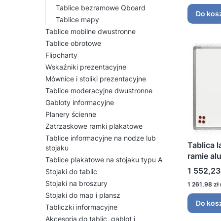
Tablice bezramowe Qboard
Do kos
Tablice mapy
Tablice mobilne dwustronne
Tablice obrotowe
Flipcharty
Wskaźniki prezentacyjne
Mównice i stoliki prezentacyjne
Tablice moderacyjne dwustronne
Gabloty informacyjne
Planery ścienne
Zatrzaskowe ramki plakatowe
Tablice informacyjne na nodze lub
Tablica 
stojaku
ramie al
Tablice plakatowe na stojaku typu A
Cena
1 552,23
Stojaki do tablic
Stojaki na broszury
Cena
1 261,98 zł
Stojaki do map i plansz
Do kos
Tabliczki informacyjne
Akcesoria do tablic, gablot i