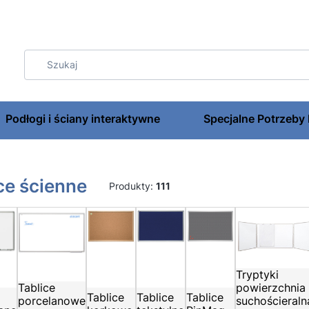
Podłogi i ściany interaktywne
Specjalne Potrzeby
ce ścienne
Produkty:
111
Tryptyki
Tablice
powierzchnia
Tablice
Tablice
Tablice
porcelanowe
suchościeraln