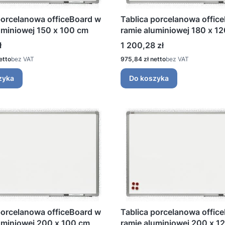
porcelanowa officeBoard w
Tablica porcelanowa offic
uminiowej 150 x 100 cm
ramie aluminiowej 180 x 1
Cena
ł
1 200,28 zł
Cena
bez VAT
975,84 zł
bez VAT
zyka
Do koszyka
porcelanowa officeBoard w
Tablica porcelanowa offic
uminiowej 200 x 100 cm
ramie aluminiowej 200 x 1