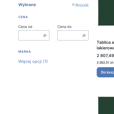
Wybrane
Wyczyść
CENA
Cena od
Cena do
zł
zł
Tablica 
lakiero
MARKA
Cena
2 807,49
Marka
Więcej opcji (1)
Cena
2 282,51 zł
Do kos