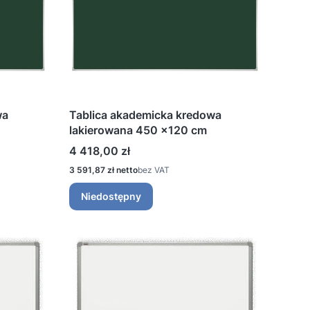
wa
Tablica akademicka kredowa
lakierowana 450 ×120 cm
Cena
4 418,00 zł
Cena
3 591,87 zł
bez VAT
Niedostępny