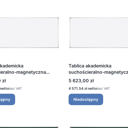
akademicka
Tablica akademicka
ieralno-magnetyczna
suchościeralno-magnetyc
wana 450 ×120 cm
lakierowana 500 ×120 cm
Cena
 zł
5 623,00 zł
Cena
bez VAT
4 571,54 zł
bez VAT
tępny
Niedostępny