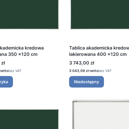
akademicka kredowa
Tablica akademicka kredo
wana 350 ×120 cm
lakierowana 400 ×120 cm
Cena
 zł
3 743,00 zł
Cena
bez VAT
3 043,09 zł
bez VAT
zyka
Niedostępny