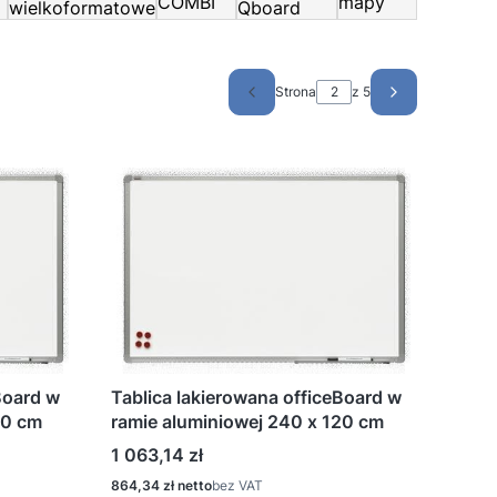
COMBI
mapy
wielkoformatowe
Qboard
Strona
z 5
Poprzednie produkty
Następne pro
Board w
Tablica lakierowana officeBoard w
20 cm
ramie aluminiowej 240 x 120 cm
Cena
1 063,14 zł
Cena
864,34 zł
bez VAT