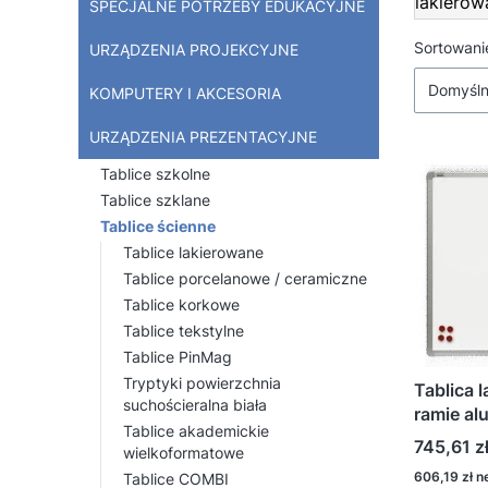
lakierow
SPECJALNE POTRZEBY EDUKACYJNE
Lista
Sortowani
URZĄDZENIA PROJEKCYJNE
Domyśl
KOMPUTERY I AKCESORIA
URZĄDZENIA PREZENTACYJNE
Tablice szkolne
Tablice szklane
Tablice ścienne
Tablice lakierowane
Tablice porcelanowe / ceramiczne
Tablice korkowe
Tablice tekstylne
Tablice PinMag
Tryptyki powierzchnia
Tablica 
suchościeralna biała
ramie al
Tablice akademickie
Cena
745,61 z
wielkoformatowe
Cena
606,19 zł
Tablice COMBI