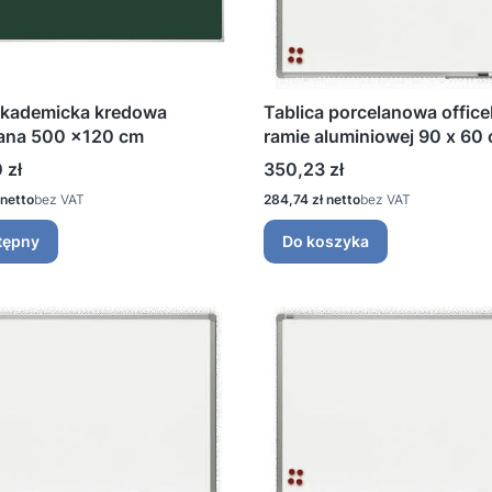
akademicka kredowa
Tablica porcelanowa offic
wana 500 ×120 cm
ramie aluminiowej 90 x 60
Cena
 zł
350,23 zł
Cena
bez VAT
284,74 zł
bez VAT
tępny
Do koszyka