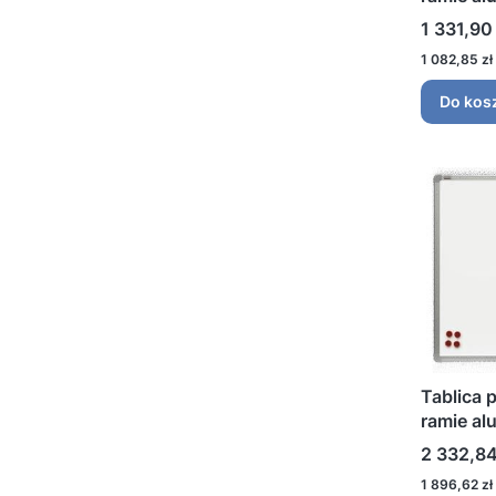
Cena
1 331,90 
Cena
1 082,85 zł
Do kos
Tablica 
ramie al
Cena
2 332,84
Cena
1 896,62 zł